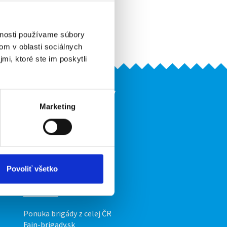
Pridať do obľúbených
Vytlačiť
Upozorniť na inzerát
vnosti používame súbory
om v oblasti sociálnych
mi, ktoré ste im poskytli
Naše ďalšie projekty
Marketing
mobilná aplikácia
Fajn Brigády
Ponuka práce z celej ČR
ov
INwork.cz
Povoliť všetko
mobilná aplikácia
Fajn práce
Ponuka brigády z celej ČR
Fajn-brigady.sk