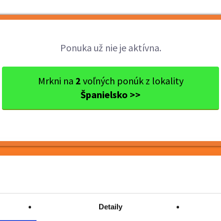
Brigády
Práca
Brigádnici
Fir
Ponuka už nie je aktívna.
OGRAF V HOTELI - KANÁRSK...
Mrkni na
2
voľných ponúk z lokality
Španielsko >>
TELI - KANÁRSKE
Detaily