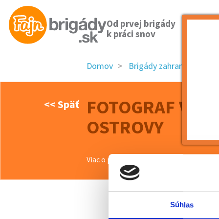
Od prvej brigády
k práci snov
Domov
Brigády zahraničie
FOT
FOTOGRAF V HO
<< Späť
OSTROVY
Viac o ponuke >>
Súhlas