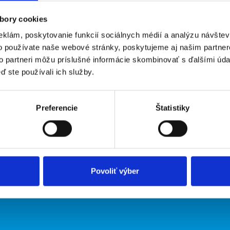
bory cookies
eklám, poskytovanie funkcií sociálnych médií a analýzu návšte
o používate naše webové stránky, poskytujeme aj našim partner
to partneri môžu príslušné informácie skombinovať s ďalšími údaj
ď ste používali ich služby.
irmy
O portáli
Preferencie
Štatistiky
ožiť inzerát
Kontakt
O nás
Podmienky
Upraviť predvoľby cookies
Zásady ochrany osobných údaj
Povoliť výber