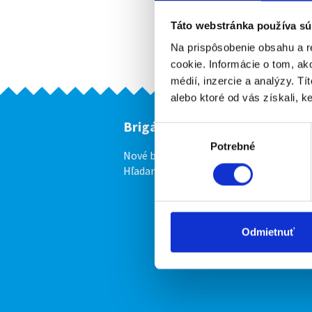
Táto webstránka používa sú
Na prispôsobenie obsahu a r
cookie. Informácie o tom, ak
médií, inzercie a analýzy. Tí
alebo ktoré od vás získali, ke
Brigádnici
F
Výber
Potrebné
súhlasu
Nové brigády
Vl
Hľadané brigády
Odmietnuť