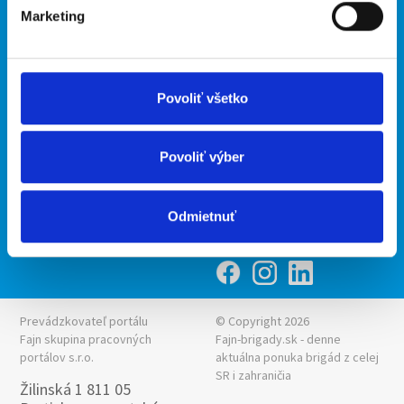
Kontakt
mobilná aplikácia
Marketing
O nás
Fajn Brigády
Podmienky
Upraviť predvoľby cookies
Ponuka práce z celej ČR
Zásady ochrany osobných
INwork.cz
Povoliť všetko
údajov
mobilná aplikácia
Fajn práce
Povoliť výber
Ponuka brigády z celej ČR
Fajn-brigady.sk
Odmietnuť
Prevádzkovateľ portálu
© Copyright 2026
Fajn skupina pracovných
Fajn-brigady.sk - denne
portálov s.r.o.
aktuálna
ponuka brigád z celej
SR i zahraničia
Žilinská 1 811 05