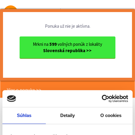
Od prvej brigády
k práci snov
Ponuka už nie je aktívna.
Domov
Brigády
Bratislavský kraj
Ok. Bratislava
Bratislava
Mrkni na
599
voľných ponúk z lokality
Recepčná Edukáčik (DBPŠ)
Slovenská republika >>
<< Späť
Recepčná Edukáčik (DBPŠ)
Viac o ponuke >>
Súhlas
Detaily
O cookies
Odporučiť kamarátovi
Poslať na email