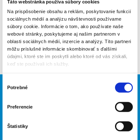
Táto webstránka používa súbory cookies
Na prispôsobenie obsahu a reklám, poskytovanie funkcií
Upozorniť na inzerát
sociálnych médií a analýzu návštevnosti používame
súbory cookie. Informácie o tom, ako používate naše
Pridať do obľúbených
webové stránky, poskytujeme aj našim partnerom v
oblasti sociálnych médií, inzercie a analýzy. Títo partneri
môžu príslušné informácie skombinovať s ďalšími
Späť
údajmi, ktoré ste im poskytli alebo ktoré od vás získali,
keď ste používali ich služby.
Výber
Potrebné
Brigádnici
Firmy
súhlasu
Nové brigády
Vložiť inzerát
Preferencie
Hľadané brigády
Štatistiky
O portáli
Naše ďalšie projekty