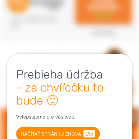
Prebieha údržba
- za chvíľočku to
bude 🙂
Vylepšujeme pre vás web.
NAČÍTAŤ STRÁNKU ZNOVA
15