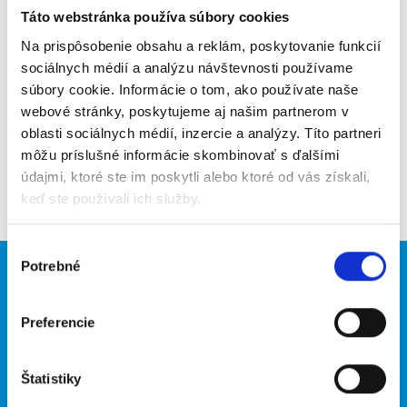
Táto webstránka používa súbory cookies
Poslať na email
Na prispôsobenie obsahu a reklám, poskytovanie funkcií
Upozorniť na inzerát
sociálnych médií a analýzu návštevnosti používame
súbory cookie. Informácie o tom, ako používate naše
Pridať do obľúbených
webové stránky, poskytujeme aj našim partnerom v
oblasti sociálnych médií, inzercie a analýzy. Títo partneri
môžu príslušné informácie skombinovať s ďalšími
údajmi, ktoré ste im poskytli alebo ktoré od vás získali,
Späť
keď ste používali ich služby.
Výber
Potrebné
súhlasu
Brigádnici
Firmy
Nové brigády
Vložiť inzerát
Preferencie
Hľadané brigády
Štatistiky
O portáli
Naše ďalšie projekty