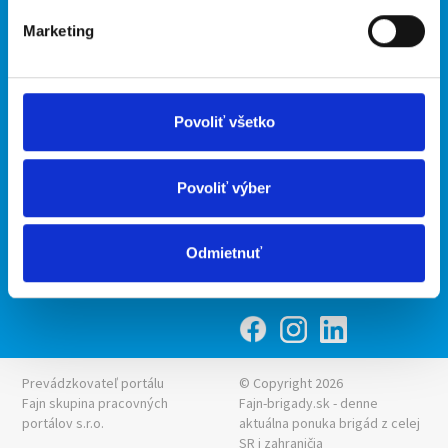
Marketing
Kontakt
mobilná aplikácia
O nás
Fajn Brigády
Podmienky
Upraviť predvoľby cookies
Ponuka práce z celej ČR
Povoliť všetko
Zásady ochrany osobných
INwork.cz
údajov
mobilná aplikácia
Povoliť výber
Fajn práce
Ponuka brigády z celej ČR
Odmietnuť
Fajn-brigady.sk
Prevádzkovateľ portálu
© Copyright 2026
Fajn skupina pracovných
Fajn-brigady.sk - denne
portálov s.r.o.
aktuálna
ponuka brigád z celej
SR i zahraničia