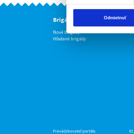
Odmietnuť
Brigádnici
F
Nové brigády
Vl
Hľadané brigády
Prevádzkovateľ portálu
81