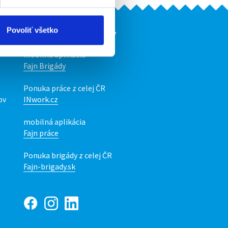
Povoliť všetko
Naše ďalšie projekty
mobilná aplikácia
Fajn Brigády
Ponuka práce z celej ČR
ov
INwork.cz
mobilná aplikácia
Fajn práce
Ponuka brigády z celej ČR
Fajn-brigady.sk