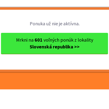
Brigády
Práca
Brigádnici
Fir
Ponuka už nie je aktívna.
kraj
Ok. Bratislava
Bratislava
Termín 13.06. Manipulač
Mrkni na
601
voľných ponúk z lokality
Slovenská republika >>
anipulačné práce v