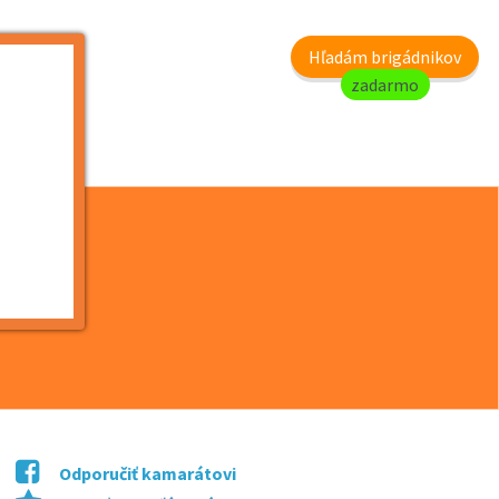
my
Hľadám brigádnikov
zadarmo
né p...
Odporučiť kamarátovi