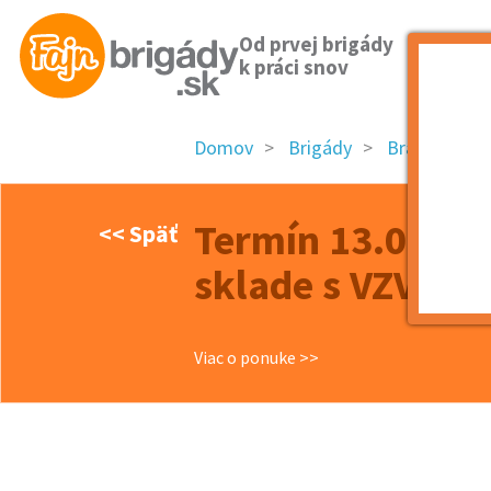
Od prvej brigády
k práci snov
Domov
Brigády
Bratislavský 
Termín 13.06. M
<< Späť
sklade s VZV
Viac o ponuke >>