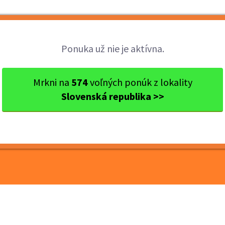
Brigády
Práca
Brigádnici
Fir
Ponuka už nie je aktívna.
kraj
Ok. Bratislava
Bratislava
Termín 01.07. Vynášanie 
Mrkni na
574
voľných ponúk z lokality
Slovenská republika >>
ynášanie a roznos
riálu