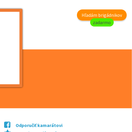
my
Hľadám brigádnikov
zadarmo
a r...
Odporučiť kamarátovi