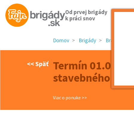
Od prvej brigády
k práci snov
Domov
Brigády
Bratislavský 
Termín 01.07. V
<< Späť
stavebného mate
Viac o ponuke >>