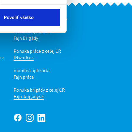
Povoliť všetko
Naše ďalšie projekty
mobilná aplikácia
Fajn Brigády
Ponuka práce z celej ČR
ov
INwork.cz
mobilná aplikácia
Fajn práce
Ponuka brigády z celej ČR
Fajn-brigady.sk