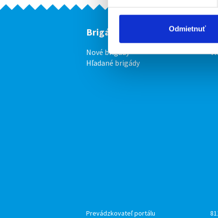
Odmietnuť
Brigádnici
F
Nové brigády
Vl
Hľadané brigády
Prevádzkovateľ portálu
81