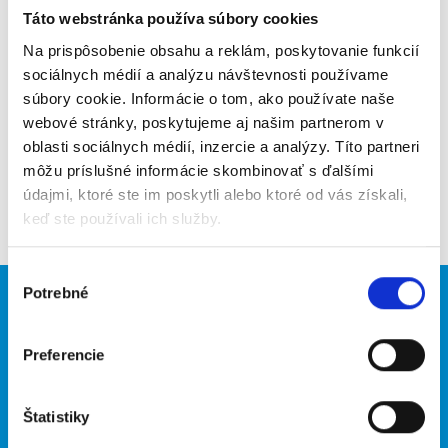
Táto webstránka používa súbory cookies
Poslať na email
Na prispôsobenie obsahu a reklám, poskytovanie funkcií
Upozorniť na inzerát
sociálnych médií a analýzu návštevnosti používame
súbory cookie. Informácie o tom, ako používate naše
Pridať do obľúbených
webové stránky, poskytujeme aj našim partnerom v
oblasti sociálnych médií, inzercie a analýzy. Títo partneri
môžu príslušné informácie skombinovať s ďalšími
údajmi, ktoré ste im poskytli alebo ktoré od vás získali,
Späť
keď ste používali ich služby.
Výber
Potrebné
súhlasu
Brigádnici
Firmy
Nové brigády
Vložiť inzerát
Preferencie
Hľadané brigády
Štatistiky
O portáli
Naše ďalšie projekty