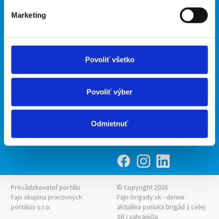
Marketing
Kontakt
mobilná aplikácia
O nás
Fajn Brigády
Podmienky
Upraviť predvoľby cookies
Ponuka práce z celej ČR
Povoliť všetko
Zásady ochrany osobných
INwork.cz
údajov
mobilná aplikácia
Povoliť výber
Fajn práce
Ponuka brigády z celej ČR
Odmietnuť
Fajn-brigady.sk
Prevádzkovateľ portálu
© Copyright 2026
Fajn skupina pracovných
Fajn-brigady.sk - denne
portálov s.r.o.
aktuálna
ponuka brigád z celej
SR i zahraničia