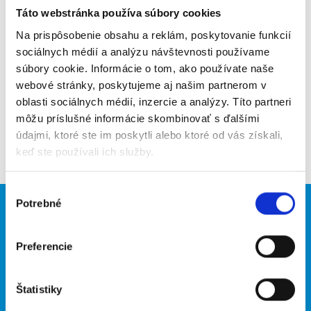
Táto webstránka používa súbory cookies
Poslať na email
Na prispôsobenie obsahu a reklám, poskytovanie funkcií
Upozorniť na inzerát
sociálnych médií a analýzu návštevnosti používame
súbory cookie. Informácie o tom, ako používate naše
Pridať do obľúbených
webové stránky, poskytujeme aj našim partnerom v
oblasti sociálnych médií, inzercie a analýzy. Títo partneri
môžu príslušné informácie skombinovať s ďalšími
údajmi, ktoré ste im poskytli alebo ktoré od vás získali,
Späť
keď ste používali ich služby.
Výber
Potrebné
súhlasu
Brigádnici
Firmy
Nové brigády
Vložiť inzerát
Preferencie
Hľadané brigády
Štatistiky
O portáli
Naše ďalšie projekty