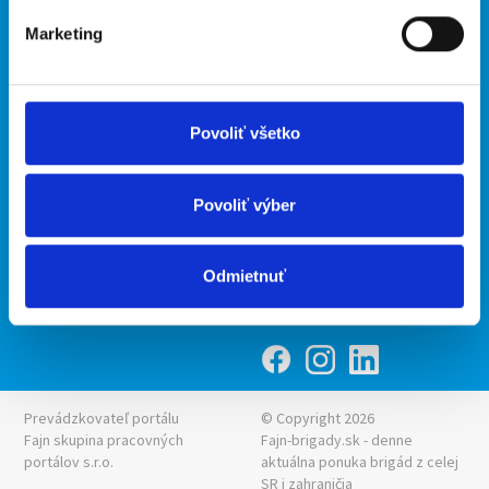
Marketing
Kontakt
mobilná aplikácia
O nás
Fajn Brigády
Podmienky
Upraviť predvoľby cookies
Ponuka práce z celej ČR
Povoliť všetko
Zásady ochrany osobných
INwork.cz
údajov
mobilná aplikácia
Povoliť výber
Fajn práce
Ponuka brigády z celej ČR
Odmietnuť
Fajn-brigady.sk
Prevádzkovateľ portálu
© Copyright 2026
Fajn skupina pracovných
Fajn-brigady.sk - denne
portálov s.r.o.
aktuálna
ponuka brigád z celej
SR i zahraničia