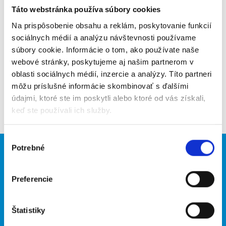
Táto webstránka používa súbory cookies
Poslať na email
Na prispôsobenie obsahu a reklám, poskytovanie funkcií
Upozorniť na inzerát
sociálnych médií a analýzu návštevnosti používame
súbory cookie. Informácie o tom, ako používate naše
Pridať do obľúbených
webové stránky, poskytujeme aj našim partnerom v
oblasti sociálnych médií, inzercie a analýzy. Títo partneri
môžu príslušné informácie skombinovať s ďalšími
údajmi, ktoré ste im poskytli alebo ktoré od vás získali,
Späť
keď ste používali ich služby.
Výber
Potrebné
súhlasu
Brigádnici
Firmy
Nové brigády
Vložiť inzerát
Preferencie
Hľadané brigády
Štatistiky
O portáli
Naše ďalšie projekty