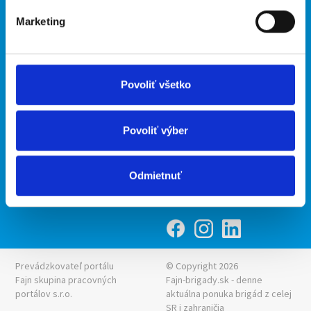
Marketing
Kontakt
mobilná aplikácia
O nás
Fajn Brigády
Podmienky
Upraviť predvoľby cookies
Ponuka práce z celej ČR
Povoliť všetko
Zásady ochrany osobných
INwork.cz
údajov
mobilná aplikácia
Povoliť výber
Fajn práce
Ponuka brigády z celej ČR
Odmietnuť
Fajn-brigady.sk
Prevádzkovateľ portálu
© Copyright 2026
Fajn skupina pracovných
Fajn-brigady.sk - denne
portálov s.r.o.
aktuálna
ponuka brigád z celej
SR i zahraničia