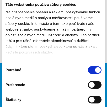
Táto webstránka používa súbory cookies
Poslať na email
Na prispôsobenie obsahu a reklám, poskytovanie funkcií
Upozorniť na inzerát
sociálnych médií a analýzu návštevnosti používame
súbory cookie. Informácie o tom, ako používate naše
Pridať do obľúbených
webové stránky, poskytujeme aj našim partnerom v
oblasti sociálnych médií, inzercie a analýzy. Títo partneri
môžu príslušné informácie skombinovať s ďalšími
údajmi, ktoré ste im poskytli alebo ktoré od vás získali,
Späť
keď ste používali ich služby.
Výber
Potrebné
súhlasu
Brigádnici
Firmy
Nové brigády
Vložiť inzerát
Preferencie
Hľadané brigády
Štatistiky
O portáli
Naše ďalšie projekty