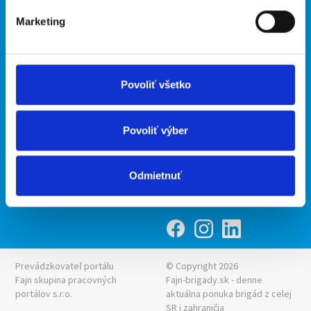
Marketing
Kontakt
mobilná aplikácia
O nás
Fajn Brigády
Podmienky
Upraviť predvoľby cookies
Ponuka práce z celej ČR
Povoliť všetko
Zásady ochrany osobných
INwork.cz
údajov
mobilná aplikácia
Povoliť výber
Fajn práce
Ponuka brigády z celej ČR
Odmietnuť
Fajn-brigady.sk
Prevádzkovateľ portálu
© Copyright 2026
Fajn skupina pracovných
Fajn-brigady.sk - denne
portálov s.r.o.
aktuálna
ponuka brigád z celej
SR i zahraničia