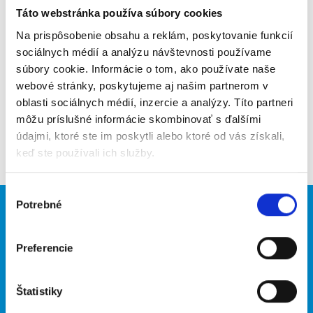
Táto webstránka používa súbory cookies
Poslať na email
Na prispôsobenie obsahu a reklám, poskytovanie funkcií
Upozorniť na inzerát
sociálnych médií a analýzu návštevnosti používame
súbory cookie. Informácie o tom, ako používate naše
Pridať do obľúbených
webové stránky, poskytujeme aj našim partnerom v
oblasti sociálnych médií, inzercie a analýzy. Títo partneri
môžu príslušné informácie skombinovať s ďalšími
údajmi, ktoré ste im poskytli alebo ktoré od vás získali,
Späť
keď ste používali ich služby.
Výber
Potrebné
súhlasu
Brigádnici
Firmy
Nové brigády
Vložiť inzerát
Preferencie
Hľadané brigády
Štatistiky
O portáli
Naše ďalšie projekty