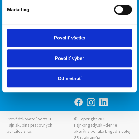
Marketing
Kontakt
mobilná aplikácia
O nás
Fajn Brigády
Podmienky
Upraviť predvoľby cookies
Ponuka práce z celej ČR
Povoliť všetko
Zásady ochrany osobných
INwork.cz
údajov
mobilná aplikácia
Povoliť výber
Fajn práce
Ponuka brigády z celej ČR
Odmietnuť
Fajn-brigady.sk
Prevádzkovateľ portálu
© Copyright 2026
Fajn skupina pracovných
Fajn-brigady.sk - denne
portálov s.r.o.
aktuálna
ponuka brigád z celej
SR i zahraničia