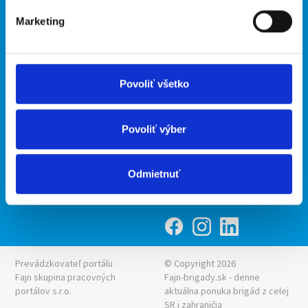
Marketing
Kontakt
mobilná aplikácia
O nás
Fajn Brigády
Podmienky
Upraviť predvoľby cookies
Ponuka práce z celej ČR
Povoliť všetko
Zásady ochrany osobných
INwork.cz
údajov
mobilná aplikácia
Povoliť výber
Fajn práce
Ponuka brigády z celej ČR
Odmietnuť
Fajn-brigady.sk
Prevádzkovateľ portálu
© Copyright 2026
Fajn skupina pracovných
Fajn-brigady.sk - denne
portálov s.r.o.
aktuálna
ponuka brigád z celej
SR i zahraničia