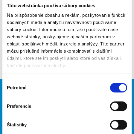
Táto webstránka používa súbory cookies
Poslať na email
Na prispôsobenie obsahu a reklám, poskytovanie funkcií
Upozorniť na inzerát
sociálnych médií a analýzu návštevnosti používame
súbory cookie. Informácie o tom, ako používate naše
Pridať do obľúbených
webové stránky, poskytujeme aj našim partnerom v
oblasti sociálnych médií, inzercie a analýzy. Títo partneri
môžu príslušné informácie skombinovať s ďalšími
údajmi, ktoré ste im poskytli alebo ktoré od vás získali,
Späť
keď ste používali ich služby.
Výber
Potrebné
súhlasu
Brigádnici
Firmy
Nové brigády
Vložiť inzerát
Preferencie
Hľadané brigády
Štatistiky
O portáli
Naše ďalšie projekty