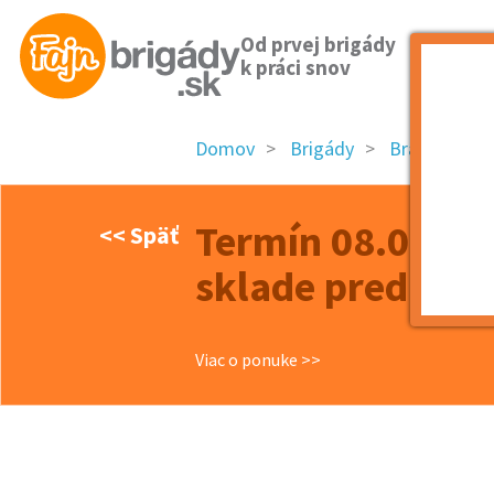
Od prvej brigády
k práci snov
Domov
Brigády
Bratislavský 
Termín 08.07. V
<< Späť
sklade predajne 
Viac o ponuke >>