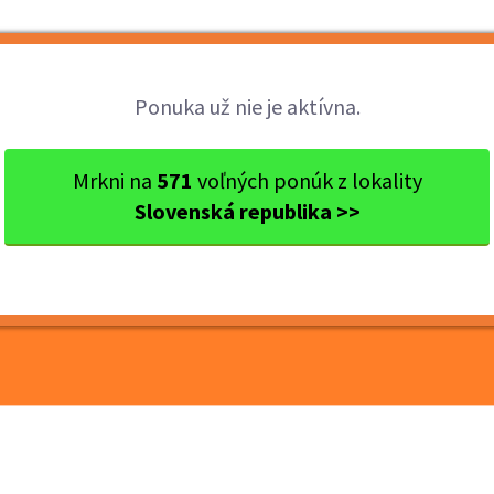
Brigády
Práca
Brigádnici
Fir
Ponuka už nie je aktívna.
kraj
Ok. Bratislava
Bratislava
Termín 08.07. Vybaľovan
Mrkni na
571
voľných ponúk z lokality
Slovenská republika >>
ybaľovanie tovaru v
a jeho príprava