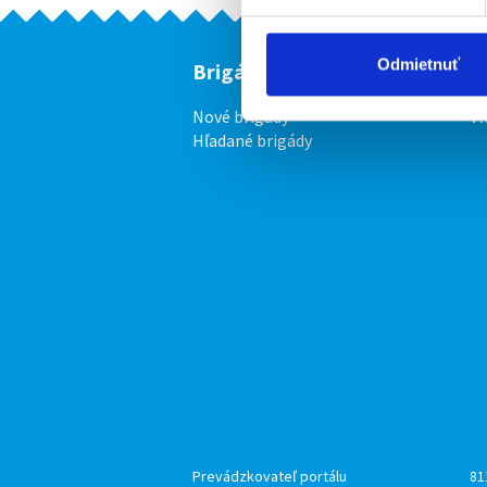
Odmietnuť
Brigádnici
F
Nové brigády
Vl
Hľadané brigády
Prevádzkovateľ portálu
81