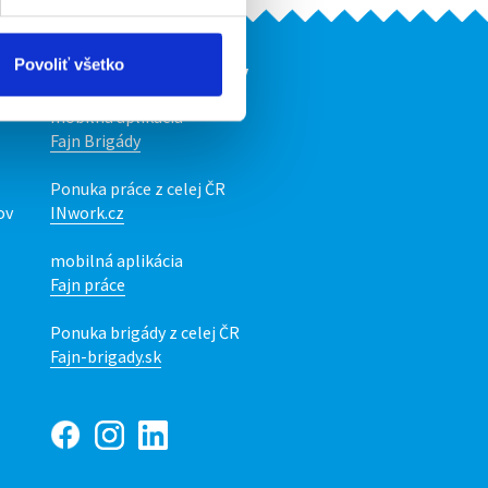
Povoliť všetko
Naše ďalšie projekty
mobilná aplikácia
Fajn Brigády
Ponuka práce z celej ČR
ov
INwork.cz
mobilná aplikácia
Fajn práce
Ponuka brigády z celej ČR
Fajn-brigady.sk