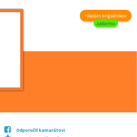
my
Hľadám brigádnikov
zadarmo
ie t...
Odporučiť kamarátovi