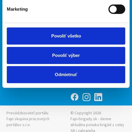
Marketing
Kontakt
mobilná aplikácia
O nás
Fajn Brigády
Podmienky
Upraviť predvoľby cookies
Ponuka práce z celej ČR
Povoliť všetko
Zásady ochrany osobných
INwork.cz
údajov
mobilná aplikácia
Povoliť výber
Fajn práce
Ponuka brigády z celej ČR
Odmietnuť
Fajn-brigady.sk
Prevádzkovateľ portálu
© Copyright 2026
Fajn skupina pracovných
Fajn-brigady.sk - denne
portálov s.r.o.
aktuálna
ponuka brigád z celej
SR i zahraničia