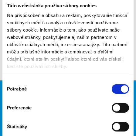
Táto webstránka používa súbory cookies
Poslať na email
Na prispôsobenie obsahu a reklám, poskytovanie funkcií
Upozorniť na inzerát
sociálnych médií a analýzu návštevnosti používame
súbory cookie. Informácie o tom, ako používate naše
Pridať do obľúbených
webové stránky, poskytujeme aj našim partnerom v
oblasti sociálnych médií, inzercie a analýzy. Títo partneri
môžu príslušné informácie skombinovať s ďalšími
údajmi, ktoré ste im poskytli alebo ktoré od vás získali,
Späť
keď ste používali ich služby.
Výber
Potrebné
súhlasu
Brigádnici
Firmy
Nové brigády
Vložiť inzerát
Preferencie
Hľadané brigády
Štatistiky
O portáli
Naše ďalšie projekty