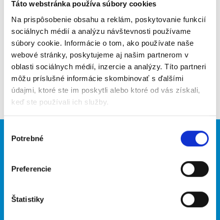
Poslať na email
Táto webstránka používa súbory cookies
Na prispôsobenie obsahu a reklám, poskytovanie funkcií
Upozorniť na inzerát
sociálnych médií a analýzu návštevnosti používame
súbory cookie. Informácie o tom, ako používate naše
Pridať do obľúbených
webové stránky, poskytujeme aj našim partnerom v
oblasti sociálnych médií, inzercie a analýzy. Títo partneri
môžu príslušné informácie skombinovať s ďalšími
Späť
údajmi, ktoré ste im poskytli alebo ktoré od vás získali,
keď ste používali ich služby.
Výber
Potrebné
Brigádnici
Firmy
súhlasu
Nové brigády
Vložiť inzerát
Preferencie
Hľadané brigády
Štatistiky
O portáli
Naše ďalšie projekty