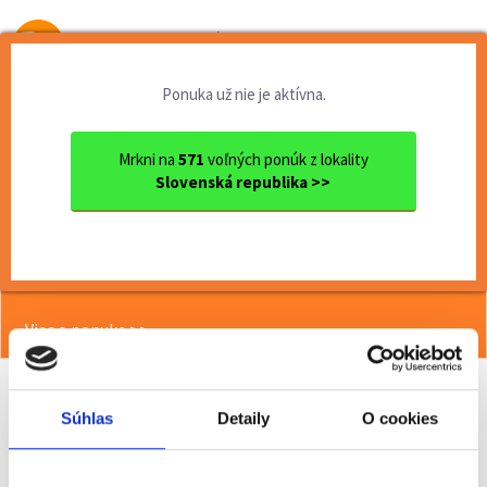
Od prvej brigády
k práci snov
Ponuka už nie je aktívna.
Domov
Brigády
Nitriansky kraj
Ok. Nitra
Nitra
Top brigáda v Nitre - pomoc...
Mrkni na
571
voľných ponúk z lokality
Slovenská republika >>
<< Späť
Top brigáda v Nitre - pomocné
práce vo výrobe tyčiniek
Viac o ponuke >>
Súhlas
Detaily
O cookies
Odporučiť kamarátovi