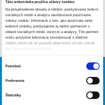
Poslať na email
Táto webstránka používa súbory cookies
Na prispôsobenie obsahu a reklám, poskytovanie funkcií
Upozorniť na inzerát
sociálnych médií a analýzu návštevnosti používame
súbory cookie. Informácie o tom, ako používate naše
Pridať do obľúbených
webové stránky, poskytujeme aj našim partnerom v
oblasti sociálnych médií, inzercie a analýzy. Títo partneri
môžu príslušné informácie skombinovať s ďalšími
Späť
údajmi, ktoré ste im poskytli alebo ktoré od vás získali,
keď ste používali ich služby.
Výber
Potrebné
Brigádnici
Firmy
súhlasu
Nové brigády
Vložiť inzerát
Preferencie
Hľadané brigády
Štatistiky
O portáli
Naše ďalšie projekty