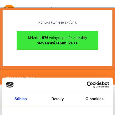
Od prvej brigády
k práci snov
Ponuka už nie je aktívna.
Domov
Brigády
Nitriansky kraj
Ok. Nitra
Nitra
Termín 04.06. Triedenie zás...
Mrkni na
576
voľných ponúk z lokality
Slovenská republika >>
<< Späť
Termín 04.06. Triedenie zásielok v
skladových priestoroch
Viac o ponuke >>
Súhlas
Detaily
O cookies
Odporučiť kamarátovi