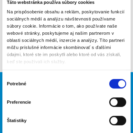
Poslať na email
Táto webstránka používa súbory cookies
Na prispôsobenie obsahu a reklám, poskytovanie funkcií
Upozorniť na inzerát
sociálnych médií a analýzu návštevnosti používame
súbory cookie. Informácie o tom, ako používate naše
Pridať do obľúbených
webové stránky, poskytujeme aj našim partnerom v
oblasti sociálnych médií, inzercie a analýzy. Títo partneri
môžu príslušné informácie skombinovať s ďalšími
Späť
údajmi, ktoré ste im poskytli alebo ktoré od vás získali,
keď ste používali ich služby.
Výber
Potrebné
Brigádnici
Firmy
súhlasu
Nové brigády
Vložiť inzerát
Preferencie
Hľadané brigády
Štatistiky
O portáli
Naše ďalšie projekty