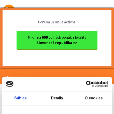
Od prvej brigády
k práci snov
Ponuka už nie je aktívna.
Domov
Brigády
Nitriansky kraj
Ok. Nitra
Nitra
Termín 05.06. Triedenie zás...
Mrkni na
609
voľných ponúk z lokality
Slovenská republika >>
<< Späť
Termín 05.06. Triedenie zásielok v
skladových priestoroch
Viac o ponuke >>
Súhlas
Detaily
O cookies
Odporučiť kamarátovi