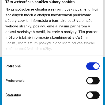
Poslať na email
Táto webstránka používa súbory cookies
Na prispôsobenie obsahu a reklám, poskytovanie funkcií
Upozorniť na inzerát
sociálnych médií a analýzu návštevnosti používame
súbory cookie. Informácie o tom, ako používate naše
Pridať do obľúbených
webové stránky, poskytujeme aj našim partnerom v
oblasti sociálnych médií, inzercie a analýzy. Títo partneri
môžu príslušné informácie skombinovať s ďalšími
Späť
údajmi, ktoré ste im poskytli alebo ktoré od vás získali,
keď ste používali ich služby.
Výber
Potrebné
Brigádnici
Firmy
súhlasu
Nové brigády
Vložiť inzerát
Preferencie
Hľadané brigády
Štatistiky
O portáli
Naše ďalšie projekty