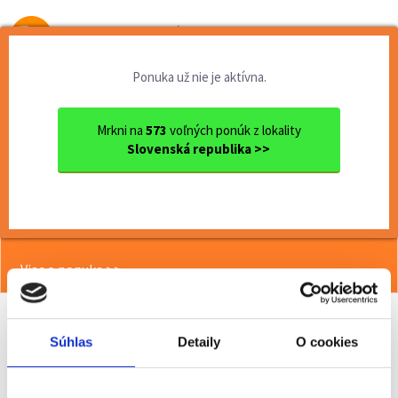
Od prvej brigády
k práci snov
Ponuka už nie je aktívna.
Domov
Brigády
Nitriansky kraj
Ok. Nitra
Nitra
Termín 01.06. Kontrola vyro...
Mrkni na
573
voľných ponúk z lokality
Slovenská republika >>
<< Späť
Termín 01.06. Kontrola vyrobených
dielov v kovovýrobe
Viac o ponuke >>
Súhlas
Detaily
O cookies
Odporučiť kamarátovi