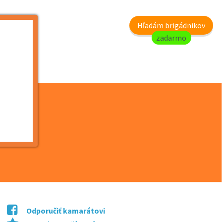
my
Hľadám brigádnikov
zadarmo
Odporučiť kamarátovi