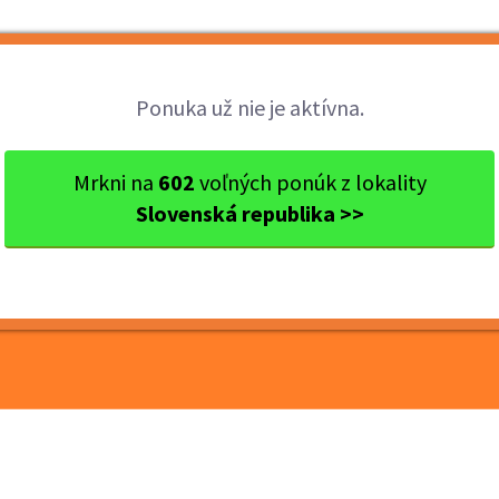
Brigády
Práca
Brigádnici
Fir
Ponuka už nie je aktívna.
aj
Ok. Nitra
Nitra
Termín 03.07. Manipulačné p...
Mrkni na
602
voľných ponúk z lokality
Slovenská republika >>
anipulačné práce vo