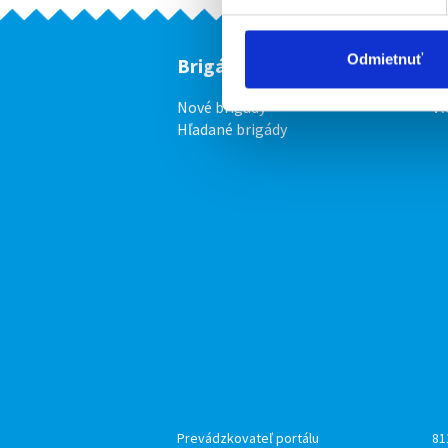
Odmietnuť
Brigádnici
F
Nové brigády
Vl
Hľadané brigády
Prevádzkovateľ portálu
81