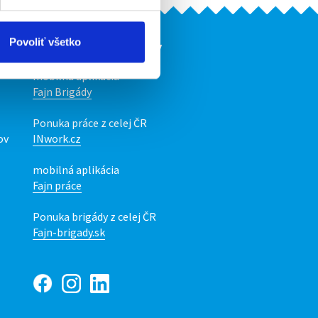
Povoliť všetko
Naše ďalšie projekty
mobilná aplikácia
Fajn Brigády
Ponuka práce z celej ČR
ov
INwork.cz
mobilná aplikácia
Fajn práce
Ponuka brigády z celej ČR
Fajn-brigady.sk