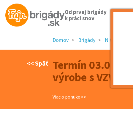
Od prvej brigády
k práci snov
Domov
Brigády
Nitriansky kr
Termín 03.07. M
<< Späť
výrobe s VZV
Viac o ponuke >>