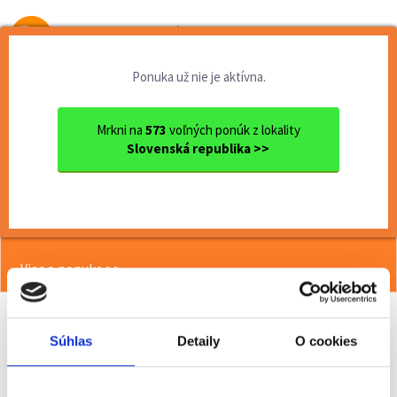
Od prvej brigády
k práci snov
Ponuka už nie je aktívna.
Domov
Brigády
Nitriansky kraj
Ok. Nitra
Nitra
Termín 06.07. Manipulačné p...
Mrkni na
573
voľných ponúk z lokality
Slovenská republika >>
<< Späť
Termín 06.07. Manipulačné práce vo
výrobe s VZV
Viac o ponuke >>
Súhlas
Detaily
O cookies
Odporučiť kamarátovi