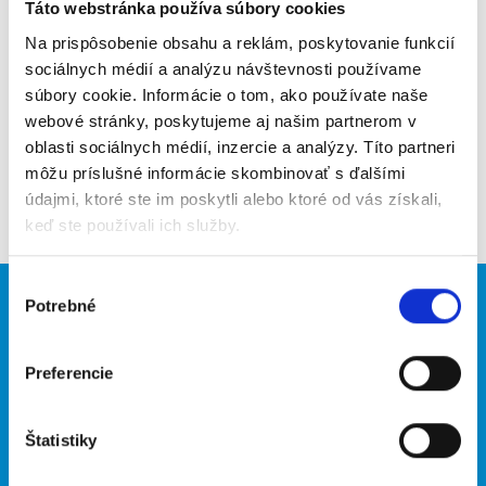
Poslať na email
Táto webstránka používa súbory cookies
Na prispôsobenie obsahu a reklám, poskytovanie funkcií
Upozorniť na inzerát
sociálnych médií a analýzu návštevnosti používame
súbory cookie. Informácie o tom, ako používate naše
Pridať do obľúbených
webové stránky, poskytujeme aj našim partnerom v
oblasti sociálnych médií, inzercie a analýzy. Títo partneri
môžu príslušné informácie skombinovať s ďalšími
Späť
údajmi, ktoré ste im poskytli alebo ktoré od vás získali,
keď ste používali ich služby.
Výber
Potrebné
Brigádnici
Firmy
súhlasu
Nové brigády
Vložiť inzerát
Preferencie
Hľadané brigády
Štatistiky
O portáli
Naše ďalšie projekty