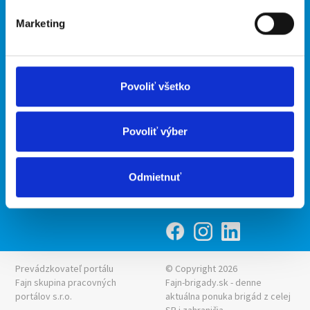
O portáli
Naše ďalšie projekty
Marketing
Kontakt
mobilná aplikácia
O nás
Fajn Brigády
Podmienky
Upraviť predvoľby cookies
Ponuka práce z celej ČR
Povoliť všetko
Zásady ochrany osobných
INwork.cz
údajov
mobilná aplikácia
Povoliť výber
Fajn práce
Ponuka brigády z celej ČR
Odmietnuť
Fajn-brigady.sk
Prevádzkovateľ portálu
© Copyright 2026
Fajn skupina pracovných
Fajn-brigady.sk - denne
portálov s.r.o.
aktuálna
ponuka brigád z celej