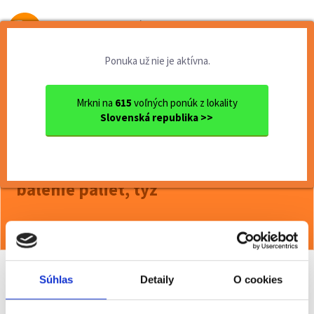
Od prvej brigády
k práci snov
Ponuka už nie je aktívna.
Domov
Brigády
Bratislavský kraj
Ok. Pezinok
Pezinok
Pohodová brigáda v Senci ib...
Mrkni na
615
voľných ponúk z lokality
Slovenská republika >>
<< Späť
Pohodová brigáda v Senci iba na
poobedné zmeny - triedenie a
balenie paliet, týž
Viac o ponuke >>
Súhlas
Detaily
O cookies
Odporučiť kamarátovi