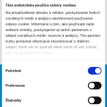
Táto webstránka používa súbory cookies
Poslať na email
Na prispôsobenie obsahu a reklám, poskytovanie funkcií
Upozorniť na inzerát
sociálnych médií a analýzu návštevnosti používame
súbory cookie. Informácie o tom, ako používate naše
Pridať do obľúbených
webové stránky, poskytujeme aj našim partnerom v
oblasti sociálnych médií, inzercie a analýzy. Títo partneri
môžu príslušné informácie skombinovať s ďalšími
údajmi, ktoré ste im poskytli alebo ktoré od vás získali,
Späť
keď ste používali ich služby.
Výber
Potrebné
súhlasu
Brigádnici
Firmy
Nové brigády
Vložiť inzerát
Preferencie
Hľadané brigády
Štatistiky