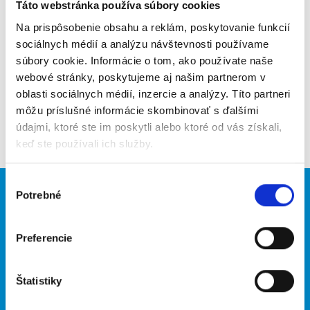
Poslať na email
Táto webstránka používa súbory cookies
Na prispôsobenie obsahu a reklám, poskytovanie funkcií
Upozorniť na inzerát
sociálnych médií a analýzu návštevnosti používame
súbory cookie. Informácie o tom, ako používate naše
Pridať do obľúbených
webové stránky, poskytujeme aj našim partnerom v
oblasti sociálnych médií, inzercie a analýzy. Títo partneri
môžu príslušné informácie skombinovať s ďalšími
Späť
údajmi, ktoré ste im poskytli alebo ktoré od vás získali,
keď ste používali ich služby.
Výber
Potrebné
Brigádnici
Firmy
súhlasu
Nové brigády
Vložiť inzerát
Preferencie
Hľadané brigády
Štatistiky
O portáli
Naše ďalšie projekty