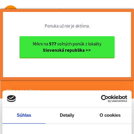
Od prvej brigády
k práci snov
Ponuka už nie je aktívna.
Domov
Brigády
Bratislavský kraj
Ok. Pezinok
Pezinok
Termín 08.07. Kontrola kval...
Mrkni na
577
voľných ponúk z lokality
Slovenská republika >>
<< Späť
Termín 08.07. Kontrola kvality
výrobkov v automotive výrobe
Viac o ponuke >>
Súhlas
Detaily
O cookies
Odporučiť kamarátovi