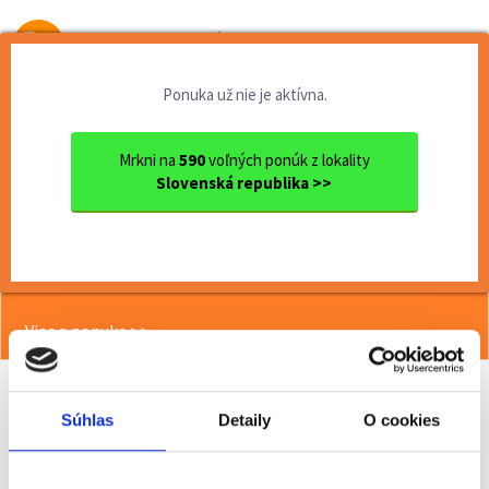
Od prvej brigády
k práci snov
Ponuka už nie je aktívna.
Domov
Brigády
Prešovský kraj
Ok. Poprad
Poprad
Termín 27.05. Manipulačné p...
Mrkni na
590
voľných ponúk z lokality
Slovenská republika >>
<< Späť
Termín 27.05. Manipulačné práce vo
výrobe
Viac o ponuke >>
Súhlas
Detaily
O cookies
Odporučiť kamarátovi