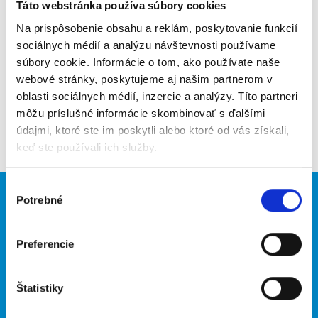
Poslať na email
Táto webstránka používa súbory cookies
Na prispôsobenie obsahu a reklám, poskytovanie funkcií
Upozorniť na inzerát
sociálnych médií a analýzu návštevnosti používame
súbory cookie. Informácie o tom, ako používate naše
Pridať do obľúbených
webové stránky, poskytujeme aj našim partnerom v
oblasti sociálnych médií, inzercie a analýzy. Títo partneri
môžu príslušné informácie skombinovať s ďalšími
Späť
údajmi, ktoré ste im poskytli alebo ktoré od vás získali,
keď ste používali ich služby.
Výber
Potrebné
Brigádnici
Firmy
súhlasu
Nové brigády
Vložiť inzerát
Preferencie
Hľadané brigády
Štatistiky
O portáli
Naše ďalšie projekty