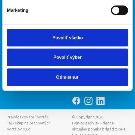
O portáli
Naše ďalšie projekty
Marketing
Kontakt
mobilná aplikácia
O nás
Fajn Brigády
Podmienky
Upraviť predvoľby cookies
Ponuka práce z celej ČR
Povoliť všetko
Zásady ochrany osobných
INwork.cz
údajov
mobilná aplikácia
Povoliť výber
Fajn práce
Ponuka brigády z celej ČR
Odmietnuť
Fajn-brigady.sk
Prevádzkovateľ portálu
© Copyright 2026
Fajn skupina pracovných
Fajn-brigady.sk - denne
portálov s.r.o.
aktuálna
ponuka brigád z celej