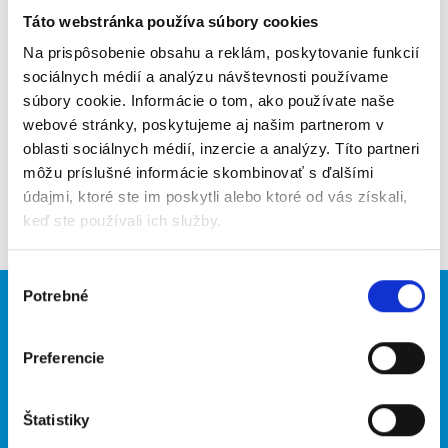
Táto webstránka používa súbory cookies
Poslať na email
Na prispôsobenie obsahu a reklám, poskytovanie funkcií
Upozorniť na inzerát
sociálnych médií a analýzu návštevnosti používame
súbory cookie. Informácie o tom, ako používate naše
Pridať do obľúbených
webové stránky, poskytujeme aj našim partnerom v
oblasti sociálnych médií, inzercie a analýzy. Títo partneri
môžu príslušné informácie skombinovať s ďalšími
údajmi, ktoré ste im poskytli alebo ktoré od vás získali,
Späť
keď ste používali ich služby.
Výber
Potrebné
súhlasu
Brigádnici
Firmy
Nové brigády
Vložiť inzerát
Preferencie
Hľadané brigády
Štatistiky