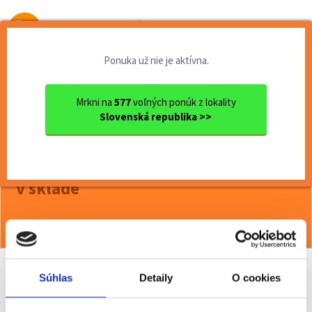
Od prvej brigády
k práci snov
Ponuka už nie je aktívna.
Domov
Brigády
Bratislavský kraj
Ok. Senec
Senec
Termín 28.07. Bez manipulač...
Mrkni na
577
voľných ponúk z lokality
Slovenská republika >>
<< Späť
Termín 28.07. Bez manipulačnej
techniky vychystávanie tovaru
v sklade
Viac o ponuke >>
Súhlas
Detaily
O cookies
Odporučiť kamarátovi