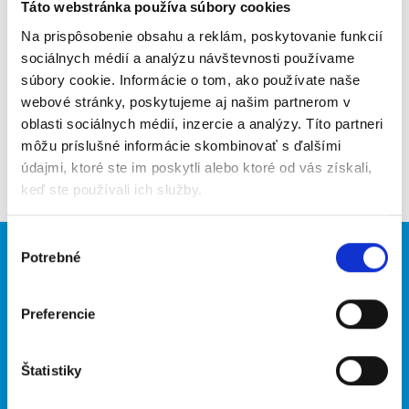
Poslať na email
Táto webstránka používa súbory cookies
Na prispôsobenie obsahu a reklám, poskytovanie funkcií
Upozorniť na inzerát
sociálnych médií a analýzu návštevnosti používame
súbory cookie. Informácie o tom, ako používate naše
Pridať do obľúbených
webové stránky, poskytujeme aj našim partnerom v
oblasti sociálnych médií, inzercie a analýzy. Títo partneri
môžu príslušné informácie skombinovať s ďalšími
Späť
údajmi, ktoré ste im poskytli alebo ktoré od vás získali,
keď ste používali ich služby.
Výber
Potrebné
Brigádnici
Firmy
súhlasu
Nové brigády
Vložiť inzerát
Preferencie
Hľadané brigády
Štatistiky
O portáli
Naše ďalšie projekty