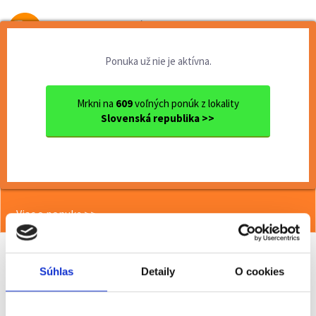
Od prvej brigády
k práci snov
Ponuka už nie je aktívna.
Domov
Brigády
Bratislavský kraj
Ok. Senec
Senec
Termín 01.06. Vychystávanie...
Mrkni na
609
voľných ponúk z lokality
Slovenská republika >>
<< Späť
Termín 01.06. Vychystávanie
objednávok v sklade
Viac o ponuke >>
Súhlas
Detaily
O cookies
Odporučiť kamarátovi