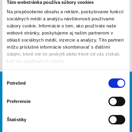
Poslať na email
Táto webstránka používa súbory cookies
Na prispôsobenie obsahu a reklám, poskytovanie funkcií
Upozorniť na inzerát
sociálnych médií a analýzu návštevnosti používame
súbory cookie. Informácie o tom, ako používate naše
Pridať do obľúbených
webové stránky, poskytujeme aj našim partnerom v
oblasti sociálnych médií, inzercie a analýzy. Títo partneri
môžu príslušné informácie skombinovať s ďalšími
Späť
údajmi, ktoré ste im poskytli alebo ktoré od vás získali,
keď ste používali ich služby.
Výber
Potrebné
Brigádnici
Firmy
súhlasu
Nové brigády
Vložiť inzerát
Preferencie
Hľadané brigády
Štatistiky
O portáli
Naše ďalšie projekty