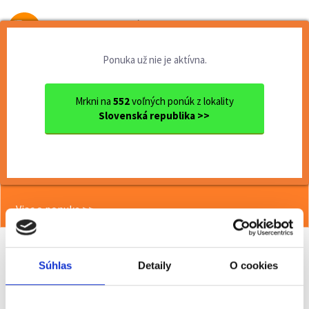
Od prvej brigády
k práci snov
Ponuka už nie je aktívna.
Domov
Brigády
Bratislavský kraj
Ok. Malacky
Stupava
Termín 07.07. Pomocné manip...
Mrkni na
552
voľných ponúk z lokality
Slovenská republika >>
<< Späť
Termín 07.07. Pomocné
manipulačné práce v areáli
Viac o ponuke >>
Súhlas
Detaily
O cookies
Odporučiť kamarátovi