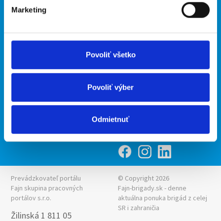
Kontakt
mobilná aplikácia
Marketing
O nás
Fajn Brigády
Podmienky
Upraviť predvoľby cookies
Ponuka práce z celej ČR
Zásady ochrany osobných
INwork.cz
Povoliť všetko
údajov
mobilná aplikácia
Fajn práce
Povoliť výber
Ponuka brigády z celej ČR
Fajn-brigady.sk
Odmietnuť
Prevádzkovateľ portálu
© Copyright 2026
Fajn skupina pracovných
Fajn-brigady.sk - denne
portálov s.r.o.
aktuálna
ponuka brigád z celej
SR i zahraničia
Žilinská 1 811 05