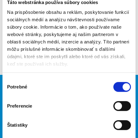
Poslať na email
Táto webstránka používa súbory cookies
Na prispôsobenie obsahu a reklám, poskytovanie funkcií
Upozorniť na inzerát
sociálnych médií a analýzu návštevnosti používame
súbory cookie. Informácie o tom, ako používate naše
Pridať do obľúbených
webové stránky, poskytujeme aj našim partnerom v
oblasti sociálnych médií, inzercie a analýzy. Títo partneri
môžu príslušné informácie skombinovať s ďalšími
Späť
údajmi, ktoré ste im poskytli alebo ktoré od vás získali,
keď ste používali ich služby.
Výber
Potrebné
Brigádnici
Firmy
súhlasu
Nové brigády
Vložiť inzerát
Preferencie
Hľadané brigády
Štatistiky
O portáli
Naše ďalšie projekty