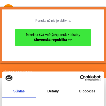
Od prvej brigády
k práci snov
Ponuka už nie je aktívna.
Domov
Brigády
Bratislavský kraj
Ok. Malacky
Stupava
Termín 15.07. Pomocné manip...
Mrkni na
523
voľných ponúk z lokality
Slovenská republika >>
<< Späť
Termín 15.07. Pomocné
manipulačné práce v areáli
Viac o ponuke >>
Súhlas
Detaily
O cookies
Odporučiť kamarátovi