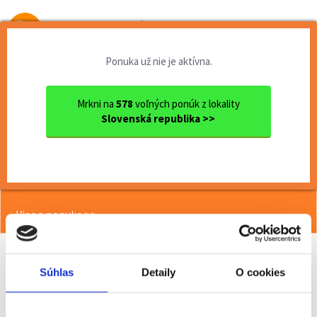
Od prvej brigády
k práci snov
Ponuka už nie je aktívna.
Domov
Brigády
Trenčiansky kraj
Ok. Trenčín
Trenčín
Termín 04.07. Sťahovanie ka...
Mrkni na
578
voľných ponúk z lokality
Slovenská republika >>
<< Späť
Termín 04.07. Sťahovanie
kancelárskeho nábytku
Viac o ponuke >>
Súhlas
Detaily
O cookies
Odporučiť kamarátovi