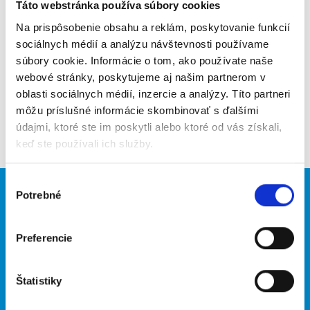
Poslať na email
Táto webstránka používa súbory cookies
Na prispôsobenie obsahu a reklám, poskytovanie funkcií
Upozorniť na inzerát
sociálnych médií a analýzu návštevnosti používame
súbory cookie. Informácie o tom, ako používate naše
Pridať do obľúbených
webové stránky, poskytujeme aj našim partnerom v
oblasti sociálnych médií, inzercie a analýzy. Títo partneri
môžu príslušné informácie skombinovať s ďalšími
Späť
údajmi, ktoré ste im poskytli alebo ktoré od vás získali,
keď ste používali ich služby.
Výber
Potrebné
Brigádnici
Firmy
súhlasu
Nové brigády
Vložiť inzerát
Preferencie
Hľadané brigády
Štatistiky
O portáli
Naše ďalšie projekty