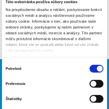
Poslať na email
Táto webstránka používa súbory cookies
Na prispôsobenie obsahu a reklám, poskytovanie funkcií
Upozorniť na inzerát
sociálnych médií a analýzu návštevnosti používame
súbory cookie. Informácie o tom, ako používate naše
Pridať do obľúbených
webové stránky, poskytujeme aj našim partnerom v
oblasti sociálnych médií, inzercie a analýzy. Títo partneri
môžu príslušné informácie skombinovať s ďalšími
Späť
údajmi, ktoré ste im poskytli alebo ktoré od vás získali,
keď ste používali ich služby.
Výber
Potrebné
Brigádnici
Firmy
súhlasu
Nové brigády
Vložiť inzerát
Preferencie
Hľadané brigády
Štatistiky
O portáli
Naše ďalšie projekty