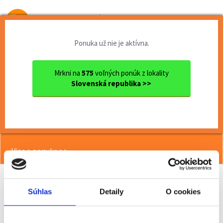
Od prvej brigády
k práci snov
Ponuka už nie je aktívna.
Domov
Brigády
Banskobystrický kraj
Ok. Zvolen
Zvolen
Termín 17.06. Manipulačné p...
Mrkni na
575
voľných ponúk z lokality
Slovenská republika >>
<< Späť
Termín 17.06. Manipulačné práce vo
výrobe dreva
Viac o ponuke >>
Súhlas
Detaily
O cookies
Odporučiť kamarátovi