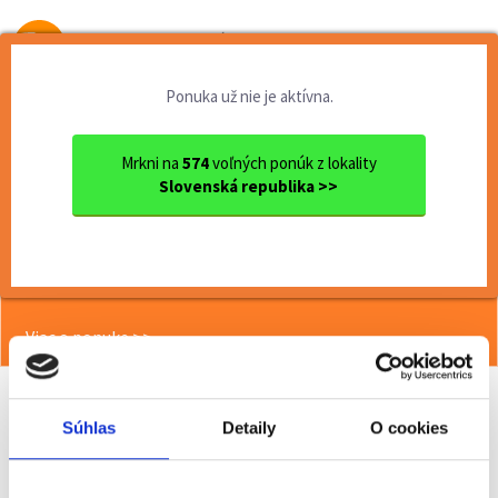
Od prvej brigády
k práci snov
Ponuka už nie je aktívna.
Domov
Brigády
Banskobystrický kraj
Ok. Zvolen
Zvolen
Termín 06.07. Manipulačné p...
Mrkni na
574
voľných ponúk z lokality
Slovenská republika >>
<< Späť
Termín 06.07. Manipulačné práce vo
výrobe dreva
Viac o ponuke >>
Súhlas
Detaily
O cookies
Odporučiť kamarátovi