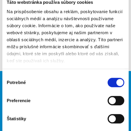
Poslať na email
Táto webstránka používa súbory cookies
Na prispôsobenie obsahu a reklám, poskytovanie funkcií
Upozorniť na inzerát
sociálnych médií a analýzu návštevnosti používame
súbory cookie. Informácie o tom, ako používate naše
Pridať do obľúbených
webové stránky, poskytujeme aj našim partnerom v
oblasti sociálnych médií, inzercie a analýzy. Títo partneri
môžu príslušné informácie skombinovať s ďalšími
Späť
údajmi, ktoré ste im poskytli alebo ktoré od vás získali,
keď ste používali ich služby.
Výber
Potrebné
Brigádnici
Firmy
súhlasu
Nové brigády
Vložiť inzerát
Preferencie
Hľadané brigády
Štatistiky
O portáli
Naše ďalšie projekty