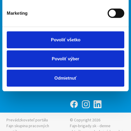
O portáli
Naše ďalšie projekty
Marketing
Kontakt
mobilná aplikácia
O nás
Fajn Brigády
Podmienky
Upraviť predvoľby cookies
Ponuka práce z celej ČR
Povoliť všetko
Zásady ochrany osobných
INwork.cz
údajov
mobilná aplikácia
Povoliť výber
Fajn práce
Ponuka brigády z celej ČR
Odmietnuť
Fajn-brigady.sk
Prevádzkovateľ portálu
© Copyright 2026
Fajn skupina pracovných
Fajn-brigady.sk - denne