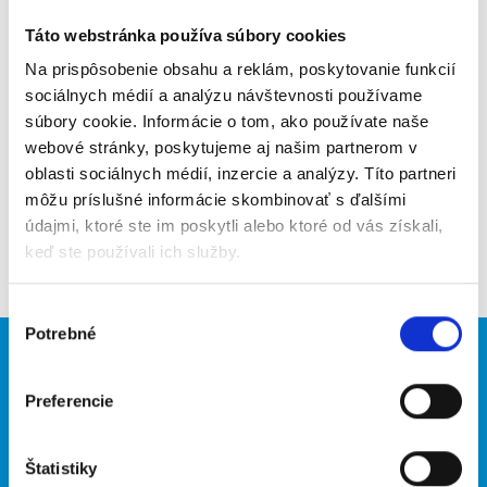
Odporučiť kamarátovi
Táto webstránka používa súbory cookies
Poslať na email
Na prispôsobenie obsahu a reklám, poskytovanie funkcií
sociálnych médií a analýzu návštevnosti používame
Upozorniť na inzerát
súbory cookie. Informácie o tom, ako používate naše
webové stránky, poskytujeme aj našim partnerom v
Pridať do obľúbených
oblasti sociálnych médií, inzercie a analýzy. Títo partneri
môžu príslušné informácie skombinovať s ďalšími
údajmi, ktoré ste im poskytli alebo ktoré od vás získali,
Späť
keď ste používali ich služby.
Výber
Potrebné
súhlasu
Brigádnici
Firmy
Preferencie
Nové brigády
Vložiť inzerát
Hľadané brigády
Štatistiky