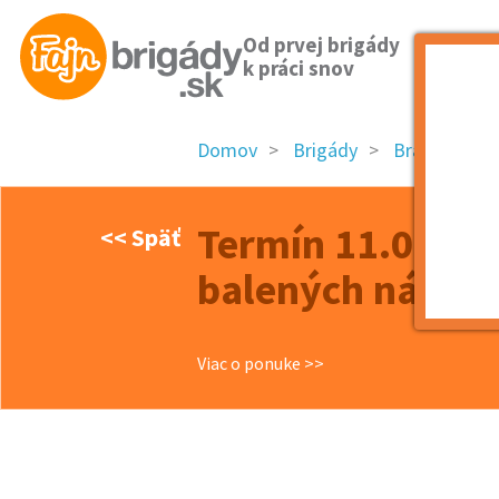
Od prvej brigády
k práci snov
Domov
Brigády
Bratislavský 
Termín 11.07. P
<< Späť
balených nápoj
Viac o ponuke >>