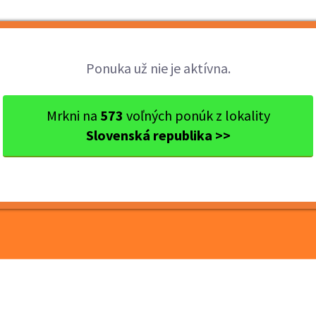
Brigády
Práca
Brigádnici
Fir
Ponuka už nie je aktívna.
kraj
Ok. Bratislava
Bratislava
Termín 11.07. Promotér
Mrkni na
573
voľných ponúk z lokality
Slovenská republika >>
romotér/ka na rozdávanie
ov