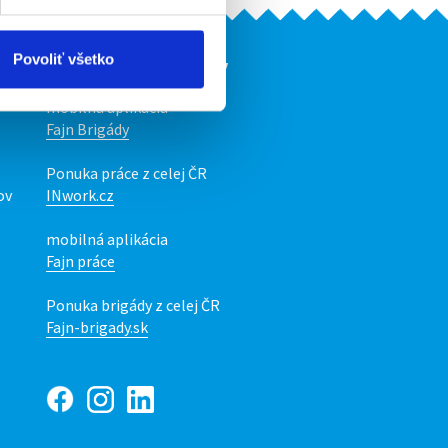
Povoliť všetko
Naše ďalšie projekty
mobilná aplikácia
Fajn Brigády
Ponuka práce z celej ČR
ov
INwork.cz
mobilná aplikácia
Fajn práce
Ponuka brigády z celej ČR
Fajn-brigady.sk