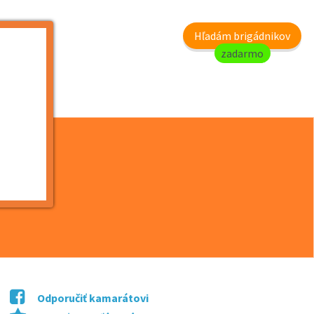
my
Hľadám brigádnikov
zadarmo
/ka n...
Odporučiť kamarátovi