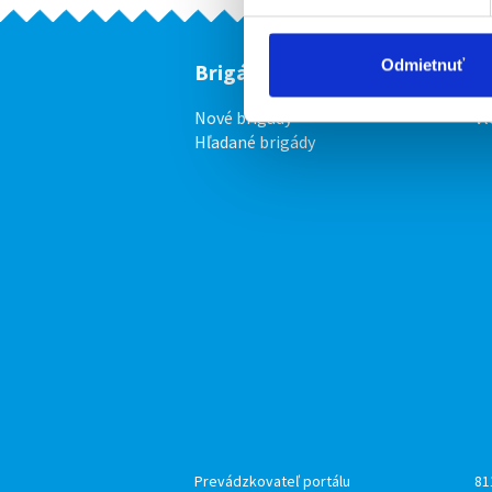
Odmietnuť
Brigádnici
F
Nové brigády
Vl
Hľadané brigády
Prevádzkovateľ portálu
81