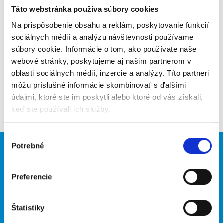
Táto webstránka používa súbory cookies
Poslať na email
Na prispôsobenie obsahu a reklám, poskytovanie funkcií
Upozorniť na inzerát
sociálnych médií a analýzu návštevnosti používame
súbory cookie. Informácie o tom, ako používate naše
Pridať do obľúbených
webové stránky, poskytujeme aj našim partnerom v
oblasti sociálnych médií, inzercie a analýzy. Títo partneri
môžu príslušné informácie skombinovať s ďalšími
údajmi, ktoré ste im poskytli alebo ktoré od vás získali,
Späť
keď ste používali ich služby.
Výber
Potrebné
súhlasu
Brigádnici
Firmy
Nové brigády
Vložiť inzerát
Preferencie
Hľadané brigády
Štatistiky
O portáli
Naše ďalšie projekty