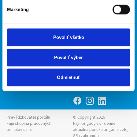
Marketing
Kontakt
mobilná aplikácia
O nás
Fajn Brigády
Podmienky
Upraviť predvoľby cookies
Ponuka práce z celej ČR
Povoliť všetko
Zásady ochrany osobných
INwork.cz
údajov
mobilná aplikácia
Povoliť výber
Fajn práce
Ponuka brigády z celej ČR
Odmietnuť
Fajn-brigady.sk
Prevádzkovateľ portálu
© Copyright 2026
Fajn skupina pracovných
Fajn-brigady.sk - denne
portálov s.r.o.
aktuálna
ponuka brigád z celej
SR i zahraničia