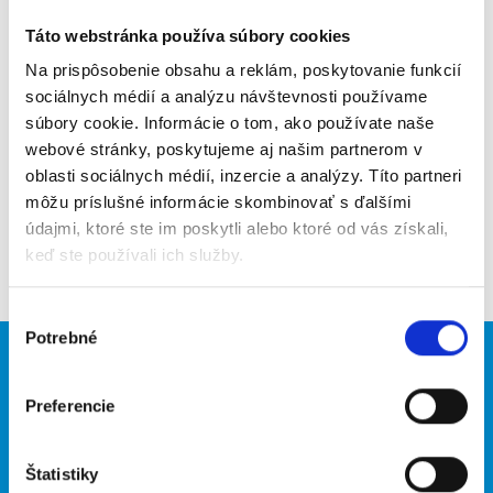
Odporučiť kamarátovi
Táto webstránka používa súbory cookies
Poslať na email
Na prispôsobenie obsahu a reklám, poskytovanie funkcií
sociálnych médií a analýzu návštevnosti používame
Upozorniť na inzerát
súbory cookie. Informácie o tom, ako používate naše
webové stránky, poskytujeme aj našim partnerom v
Pridať do obľúbených
oblasti sociálnych médií, inzercie a analýzy. Títo partneri
môžu príslušné informácie skombinovať s ďalšími
údajmi, ktoré ste im poskytli alebo ktoré od vás získali,
Späť
keď ste používali ich služby.
Výber
Potrebné
súhlasu
Brigádnici
Firmy
Preferencie
Nové brigády
Vložiť inzerát
Hľadané brigády
Štatistiky