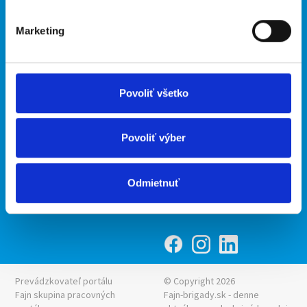
O portáli
Naše ďalšie projekty
Marketing
Kontakt
mobilná aplikácia
O nás
Fajn Brigády
Podmienky
Upraviť predvoľby cookies
Ponuka práce z celej ČR
Povoliť všetko
Zásady ochrany osobných
INwork.cz
údajov
mobilná aplikácia
Povoliť výber
Fajn práce
Ponuka brigády z celej ČR
Odmietnuť
Fajn-brigady.sk
Prevádzkovateľ portálu
© Copyright 2026
Fajn skupina pracovných
Fajn-brigady.sk - denne