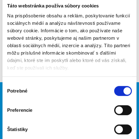
Táto webstránka používa súbory cookies
Poslať na email
Na prispôsobenie obsahu a reklám, poskytovanie funkcií
Upozorniť na inzerát
sociálnych médií a analýzu návštevnosti používame
súbory cookie. Informácie o tom, ako používate naše
Pridať do obľúbených
webové stránky, poskytujeme aj našim partnerom v
oblasti sociálnych médií, inzercie a analýzy. Títo partneri
môžu príslušné informácie skombinovať s ďalšími
údajmi, ktoré ste im poskytli alebo ktoré od vás získali,
Späť
keď ste používali ich služby.
Výber
Potrebné
súhlasu
Brigádnici
Firmy
Nové brigády
Vložiť inzerát
Preferencie
Hľadané brigády
Štatistiky
O portáli
Naše ďalšie projekty