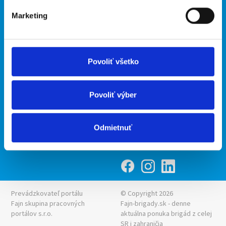
Marketing
Kontakt
mobilná aplikácia
O nás
Fajn Brigády
Podmienky
Upraviť predvoľby cookies
Ponuka práce z celej ČR
Povoliť všetko
Zásady ochrany osobných
INwork.cz
údajov
mobilná aplikácia
Povoliť výber
Fajn práce
Ponuka brigády z celej ČR
Odmietnuť
Fajn-brigady.sk
Prevádzkovateľ portálu
© Copyright 2026
Fajn skupina pracovných
Fajn-brigady.sk - denne
portálov s.r.o.
aktuálna
ponuka brigád z celej
SR i zahraničia