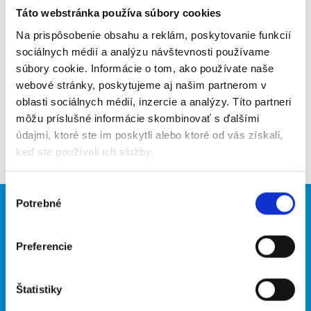
Táto webstránka používa súbory cookies
Poslať na email
Na prispôsobenie obsahu a reklám, poskytovanie funkcií
Upozorniť na inzerát
sociálnych médií a analýzu návštevnosti používame
súbory cookie. Informácie o tom, ako používate naše
Pridať do obľúbených
webové stránky, poskytujeme aj našim partnerom v
oblasti sociálnych médií, inzercie a analýzy. Títo partneri
môžu príslušné informácie skombinovať s ďalšími
údajmi, ktoré ste im poskytli alebo ktoré od vás získali,
Späť
keď ste používali ich služby.
Výber
Potrebné
súhlasu
Brigádnici
Firmy
Nové brigády
Vložiť inzerát
Preferencie
Hľadané brigády
Štatistiky
O portáli
Naše ďalšie projekty