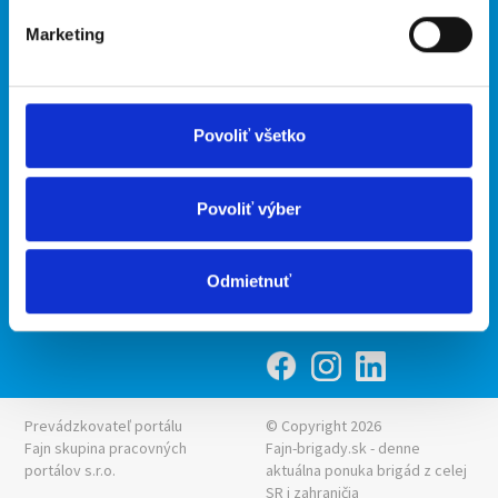
Marketing
Kontakt
mobilná aplikácia
O nás
Fajn Brigády
Podmienky
Upraviť predvoľby cookies
Ponuka práce z celej ČR
Povoliť všetko
Zásady ochrany osobných
INwork.cz
údajov
mobilná aplikácia
Povoliť výber
Fajn práce
Ponuka brigády z celej ČR
Odmietnuť
Fajn-brigady.sk
Prevádzkovateľ portálu
© Copyright 2026
Fajn skupina pracovných
Fajn-brigady.sk - denne
portálov s.r.o.
aktuálna
ponuka brigád z celej
SR i zahraničia