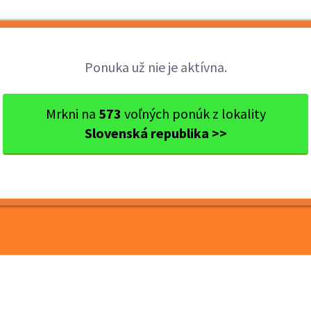
Brigády
Práca
Brigádnici
Fir
Ponuka už nie je aktívna.
kraj
Ok. Bratislava
Bratislava
Termín 12.06. Pokladník 
Mrkni na
573
voľných ponúk z lokality
Slovenská republika >>
okladník / dokladač
ov v obchodnom reťazci