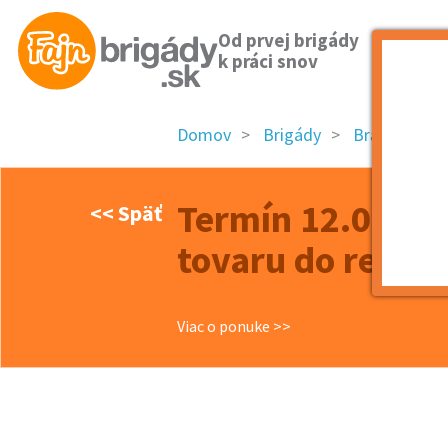
Od prvej brigády
k práci snov
Domov
Brigády
Bratislavský 
Termín 12.06. P
<< Späť
tovaru do regál
Viac o ponuke >>