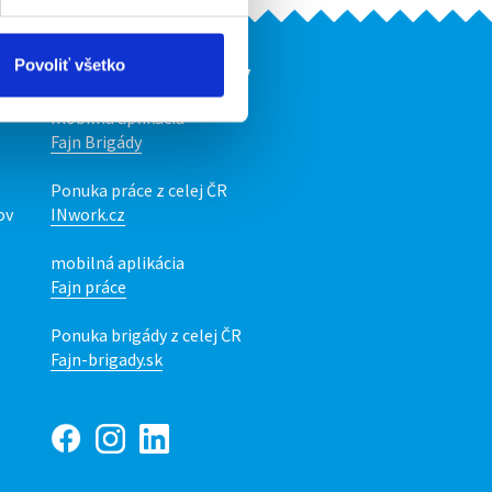
Povoliť všetko
Naše ďalšie projekty
mobilná aplikácia
Fajn Brigády
Ponuka práce z celej ČR
ov
INwork.cz
mobilná aplikácia
Fajn práce
Ponuka brigády z celej ČR
Fajn-brigady.sk