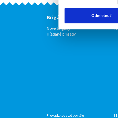
Odmietnuť
Brigádnici
F
Nové brigády
Vl
Hľadané brigády
Prevádzkovateľ portálu
81