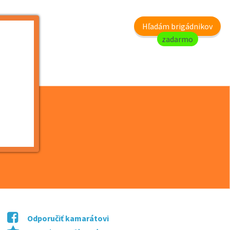
my
Hľadám brigádnikov
zadarmo
/ d...
Odporučiť kamarátovi