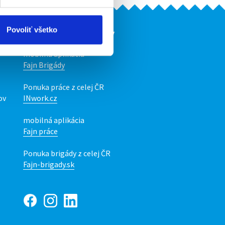
Povoliť všetko
Naše ďalšie projekty
mobilná aplikácia
Fajn Brigády
Ponuka práce z celej ČR
ov
INwork.cz
mobilná aplikácia
Fajn práce
Ponuka brigády z celej ČR
Fajn-brigady.sk