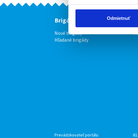
Odmietnuť
Brigádnici
F
Nové brigády
Vl
Hľadané brigády
Prevádzkovateľ portálu
81