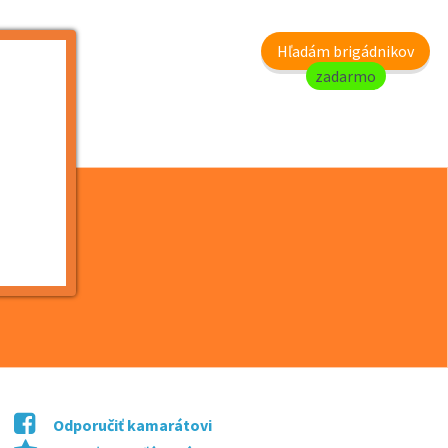
my
Hľadám brigádnikov
zadarmo
/ž),...
Odporučiť kamarátovi