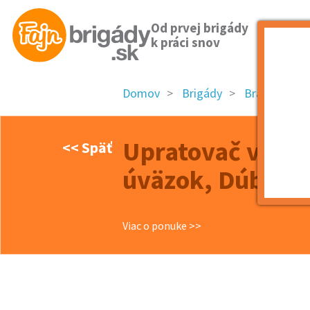
Od prvej brigády
k práci snov
Domov
Brigády
Bratislavský 
Upratovač v pred
<< Späť
úväzok, Dúbravk
Viac o ponuke >>