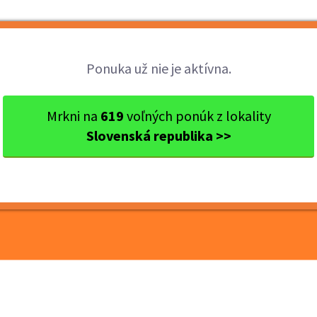
Brigády
Práca
Brigádnici
Fir
Ponuka už nie je aktívna.
kraj
Ok. Bratislava
Bratislava
Upratovač v predajni (m
Mrkni na
619
voľných ponúk z lokality
Slovenská republika >>
ajni (m/ž), skrátený
a, Bratislava