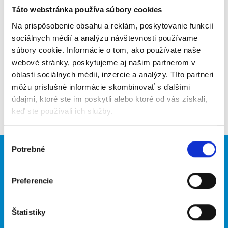
Táto webstránka používa súbory cookies
Poslať na email
Na prispôsobenie obsahu a reklám, poskytovanie funkcií
Upozorniť na inzerát
sociálnych médií a analýzu návštevnosti používame
súbory cookie. Informácie o tom, ako používate naše
Pridať do obľúbených
webové stránky, poskytujeme aj našim partnerom v
oblasti sociálnych médií, inzercie a analýzy. Títo partneri
môžu príslušné informácie skombinovať s ďalšími
údajmi, ktoré ste im poskytli alebo ktoré od vás získali,
Späť
keď ste používali ich služby.
Výber
Potrebné
súhlasu
Brigádnici
Firmy
Nové brigády
Vložiť inzerát
Preferencie
Hľadané brigády
Štatistiky
O portáli
Naše ďalšie projekty