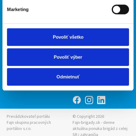
Marketing
Kontakt
mobilná aplikácia
O nás
Fajn Brigády
Podmienky
Upraviť predvoľby cookies
Ponuka práce z celej ČR
Povoliť všetko
Zásady ochrany osobných
INwork.cz
údajov
mobilná aplikácia
Povoliť výber
Fajn práce
Ponuka brigády z celej ČR
Odmietnuť
Fajn-brigady.sk
Prevádzkovateľ portálu
© Copyright 2026
Fajn skupina pracovných
Fajn-brigady.sk - denne
portálov s.r.o.
aktuálna
ponuka brigád z celej
SR i zahraničia