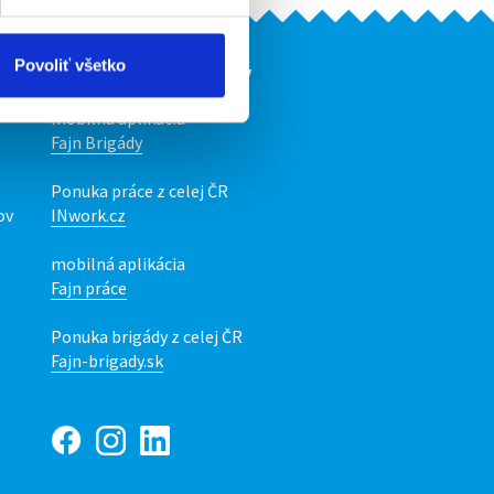
Povoliť všetko
Naše ďalšie projekty
mobilná aplikácia
Fajn Brigády
Ponuka práce z celej ČR
ov
INwork.cz
mobilná aplikácia
Fajn práce
Ponuka brigády z celej ČR
Fajn-brigady.sk