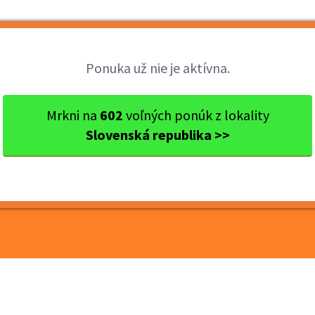
Brigády
Práca
Brigádnici
Fir
Ponuka už nie je aktívna.
kraj
Ok. Bratislava
Bratislava
Termín 06.07. Promóter
Mrkni na
602
voľných ponúk z lokality
Slovenská republika >>
romóterske práce pri