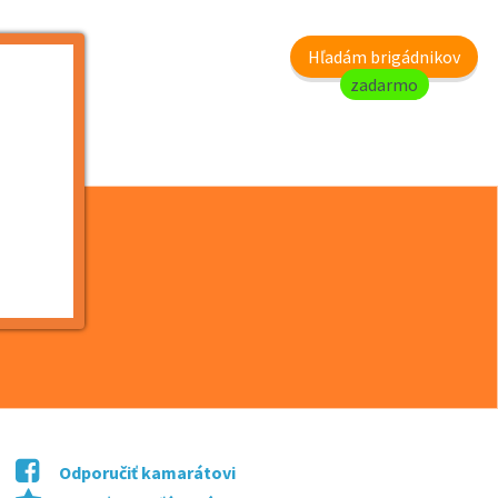
my
Hľadám brigádnikov
zadarmo
ske p...
Odporučiť kamarátovi