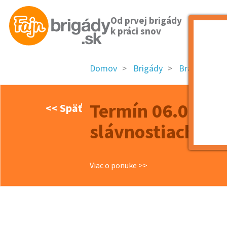
Od prvej brigády
k práci snov
Domov
Brigády
Bratislavský 
Termín 06.07. P
<< Späť
slávnostiach
Viac o ponuke >>