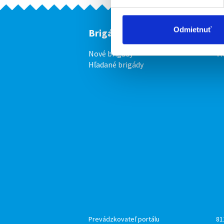
Odmietnuť
Brigádnici
F
Nové brigády
Vl
Hľadané brigády
Prevádzkovateľ portálu
81