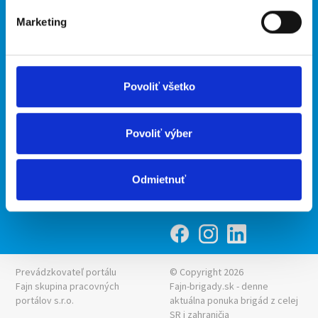
Marketing
Kontakt
mobilná aplikácia
O nás
Fajn Brigády
Podmienky
Upraviť predvoľby cookies
Ponuka práce z celej ČR
Povoliť všetko
Zásady ochrany osobných
INwork.cz
údajov
mobilná aplikácia
Povoliť výber
Fajn práce
Ponuka brigády z celej ČR
Odmietnuť
Fajn-brigady.sk
Prevádzkovateľ portálu
© Copyright 2026
Fajn skupina pracovných
Fajn-brigady.sk - denne
portálov s.r.o.
aktuálna
ponuka brigád z celej
SR i zahraničia