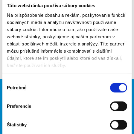
Táto webstránka používa súbory cookies
Poslať na email
Na prispôsobenie obsahu a reklám, poskytovanie funkcií
Upozorniť na inzerát
sociálnych médií a analýzu návštevnosti používame
súbory cookie. Informácie o tom, ako používate naše
Pridať do obľúbených
webové stránky, poskytujeme aj našim partnerom v
oblasti sociálnych médií, inzercie a analýzy. Títo partneri
môžu príslušné informácie skombinovať s ďalšími
údajmi, ktoré ste im poskytli alebo ktoré od vás získali,
Späť
keď ste používali ich služby.
Výber
Potrebné
súhlasu
Brigádnici
Firmy
Nové brigády
Vložiť inzerát
Preferencie
Hľadané brigády
Štatistiky
O portáli
Naše ďalšie projekty