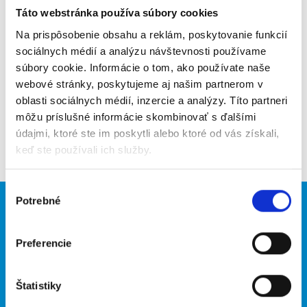
Táto webstránka používa súbory cookies
Poslať na email
Na prispôsobenie obsahu a reklám, poskytovanie funkcií
Upozorniť na inzerát
sociálnych médií a analýzu návštevnosti používame
súbory cookie. Informácie o tom, ako používate naše
Pridať do obľúbených
webové stránky, poskytujeme aj našim partnerom v
oblasti sociálnych médií, inzercie a analýzy. Títo partneri
môžu príslušné informácie skombinovať s ďalšími
údajmi, ktoré ste im poskytli alebo ktoré od vás získali,
Späť
keď ste používali ich služby.
Výber
Potrebné
súhlasu
Brigádnici
Firmy
Nové brigády
Vložiť inzerát
Preferencie
Hľadané brigády
Štatistiky
O portáli
Naše ďalšie projekty