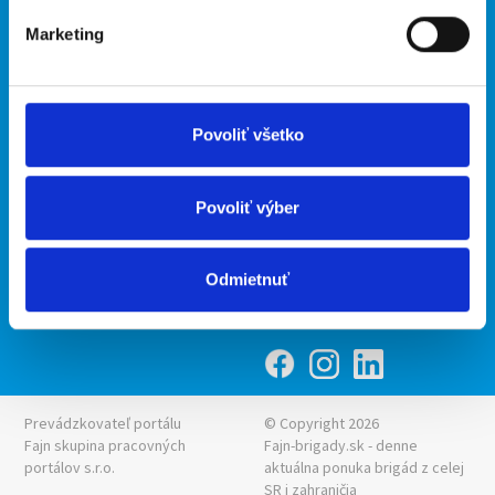
Marketing
Kontakt
mobilná aplikácia
O nás
Fajn Brigády
Podmienky
Upraviť predvoľby cookies
Ponuka práce z celej ČR
Povoliť všetko
Zásady ochrany osobných
INwork.cz
údajov
mobilná aplikácia
Povoliť výber
Fajn práce
Ponuka brigády z celej ČR
Odmietnuť
Fajn-brigady.sk
Prevádzkovateľ portálu
© Copyright 2026
Fajn skupina pracovných
Fajn-brigady.sk - denne
portálov s.r.o.
aktuálna
ponuka brigád z celej
SR i zahraničia