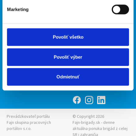
Marketing
Kontakt
mobilná aplikácia
O nás
Fajn Brigády
Podmienky
Upraviť predvoľby cookies
Ponuka práce z celej ČR
Povoliť všetko
Zásady ochrany osobných
INwork.cz
údajov
mobilná aplikácia
Povoliť výber
Fajn práce
Ponuka brigády z celej ČR
Odmietnuť
Fajn-brigady.sk
Prevádzkovateľ portálu
© Copyright 2026
Fajn skupina pracovných
Fajn-brigady.sk - denne
portálov s.r.o.
aktuálna
ponuka brigád z celej
SR i zahraničia