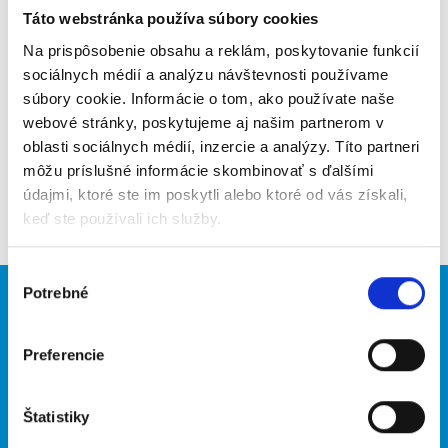
Táto webstránka používa súbory cookies
Poslať na email
Na prispôsobenie obsahu a reklám, poskytovanie funkcií
Upozorniť na inzerát
sociálnych médií a analýzu návštevnosti používame
súbory cookie. Informácie o tom, ako používate naše
Pridať do obľúbených
webové stránky, poskytujeme aj našim partnerom v
oblasti sociálnych médií, inzercie a analýzy. Títo partneri
môžu príslušné informácie skombinovať s ďalšími
údajmi, ktoré ste im poskytli alebo ktoré od vás získali,
Späť
keď ste používali ich služby.
Výber
Potrebné
súhlasu
Brigádnici
Firmy
Nové brigády
Vložiť inzerát
Preferencie
Hľadané brigády
Štatistiky
O portáli
Naše ďalšie projekty