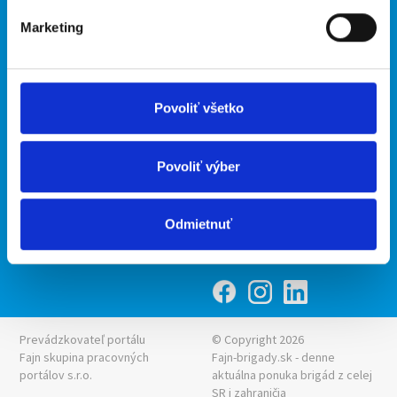
Marketing
Kontakt
mobilná aplikácia
O nás
Fajn Brigády
Podmienky
Upraviť predvoľby cookies
Ponuka práce z celej ČR
Povoliť všetko
Zásady ochrany osobných
INwork.cz
údajov
mobilná aplikácia
Povoliť výber
Fajn práce
Ponuka brigády z celej ČR
Odmietnuť
Fajn-brigady.sk
Prevádzkovateľ portálu
© Copyright 2026
Fajn skupina pracovných
Fajn-brigady.sk - denne
portálov s.r.o.
aktuálna
ponuka brigád z celej
SR i zahraničia