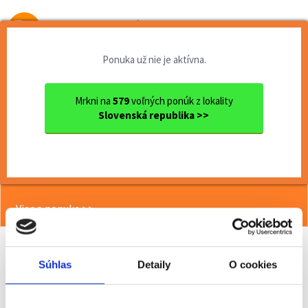
Od prvej brigády
k práci snov
Ponuka už nie je aktívna.
Domov
Brigády
Košický kraj
Ok. Košice
Košice
Predavač - pokladník (m/ž),...
Mrkni na
579
voľných ponúk z lokality
Slovenská republika >>
<< Späť
Predavač - pokladník (m/ž),
Železníky, Košice
Viac o ponuke >>
Súhlas
Detaily
O cookies
Odporučiť kamarátovi