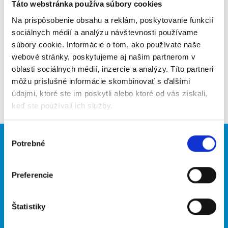
Poslať na email
Táto webstránka používa súbory cookies
Na prispôsobenie obsahu a reklám, poskytovanie funkcií
Upozorniť na inzerát
sociálnych médií a analýzu návštevnosti používame
súbory cookie. Informácie o tom, ako používate naše
Pridať do obľúbených
webové stránky, poskytujeme aj našim partnerom v
oblasti sociálnych médií, inzercie a analýzy. Títo partneri
môžu príslušné informácie skombinovať s ďalšími
Späť
údajmi, ktoré ste im poskytli alebo ktoré od vás získali,
keď ste používali ich služby.
Výber
Potrebné
Brigádnici
Firmy
súhlasu
Nové brigády
Vložiť inzerát
Preferencie
Hľadané brigády
Štatistiky
O portáli
Naše ďalšie projekty