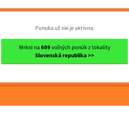
Brigády
Práca
Brigádnici
Fir
Ponuka už nie je aktívna.
Ok. Košice
Košice
Termín 12.06. Pomocné práce...
Mrkni na
609
voľných ponúk z lokality
Slovenská republika >>
omocné práce pre
rtovými potrebami