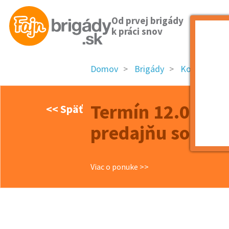
Od prvej brigády
k práci snov
Domov
Brigády
Košický kraj
Termín 12.06. P
<< Späť
predajňu so špo
Viac o ponuke >>