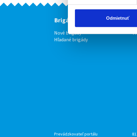
Odmietnuť
Brigádnici
F
Nové brigády
Vl
Hľadané brigády
Prevádzkovateľ portálu
81