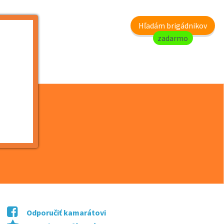
my
Hľadám brigádnikov
zadarmo
Odporučiť kamarátovi