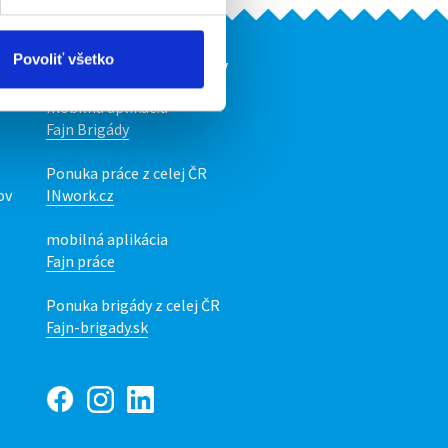
Povoliť všetko
Naše ďalšie projekty
mobilná aplikácia
Fajn Brigády
Ponuka práce z celej ČR
ov
INwork.cz
mobilná aplikácia
Fajn práce
Ponuka brigády z celej ČR
Fajn-brigady.sk