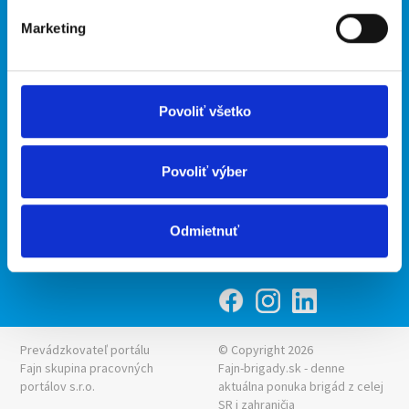
Marketing
Kontakt
mobilná aplikácia
O nás
Fajn Brigády
Podmienky
Upraviť predvoľby cookies
Ponuka práce z celej ČR
Povoliť všetko
Zásady ochrany osobných
INwork.cz
údajov
mobilná aplikácia
Povoliť výber
Fajn práce
Ponuka brigády z celej ČR
Odmietnuť
Fajn-brigady.sk
Prevádzkovateľ portálu
© Copyright 2026
Fajn skupina pracovných
Fajn-brigady.sk - denne
portálov s.r.o.
aktuálna
ponuka brigád z celej
SR i zahraničia