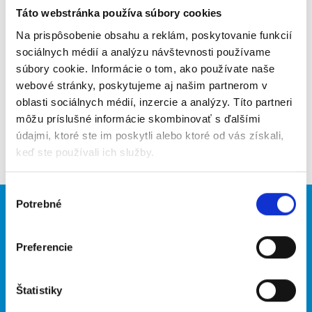
Táto webstránka používa súbory cookies
Poslať na email
Na prispôsobenie obsahu a reklám, poskytovanie funkcií
Upozorniť na inzerát
sociálnych médií a analýzu návštevnosti používame
súbory cookie. Informácie o tom, ako používate naše
Pridať do obľúbených
webové stránky, poskytujeme aj našim partnerom v
oblasti sociálnych médií, inzercie a analýzy. Títo partneri
môžu príslušné informácie skombinovať s ďalšími
údajmi, ktoré ste im poskytli alebo ktoré od vás získali,
Späť
keď ste používali ich služby.
Výber
Potrebné
súhlasu
Brigádnici
Firmy
Nové brigády
Vložiť inzerát
Preferencie
Hľadané brigády
Štatistiky
O portáli
Naše ďalšie projekty