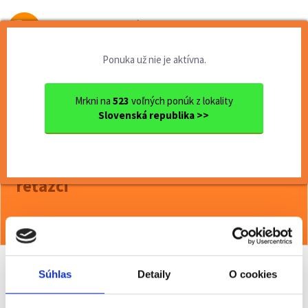
Od prvej brigády
k práci snov
Ponuka už nie je aktívna.
Domov
Brigády
Nitriansky kraj
Ok. Šaľa
Šaľa
Termín 01.06. Pokladník / d...
Mrkni na
523
voľných ponúk z lokality
Slovenská republika >>
<< Späť
Termín 01.06. Pokladník / dokladač
tovaru do regálov v obchodnom
reťazci
Viac o ponuke >>
Súhlas
Detaily
O cookies
Odporučiť kamarátovi