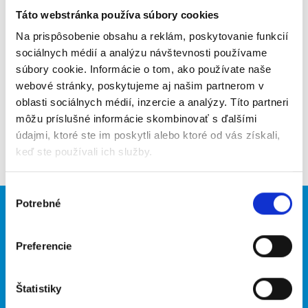
Táto webstránka používa súbory cookies
Poslať na email
Na prispôsobenie obsahu a reklám, poskytovanie funkcií
Upozorniť na inzerát
sociálnych médií a analýzu návštevnosti používame
súbory cookie. Informácie o tom, ako používate naše
Pridať do obľúbených
webové stránky, poskytujeme aj našim partnerom v
oblasti sociálnych médií, inzercie a analýzy. Títo partneri
môžu príslušné informácie skombinovať s ďalšími
údajmi, ktoré ste im poskytli alebo ktoré od vás získali,
Späť
keď ste používali ich služby.
Výber
Potrebné
súhlasu
Brigádnici
Firmy
Nové brigády
Vložiť inzerát
Preferencie
Hľadané brigády
Štatistiky