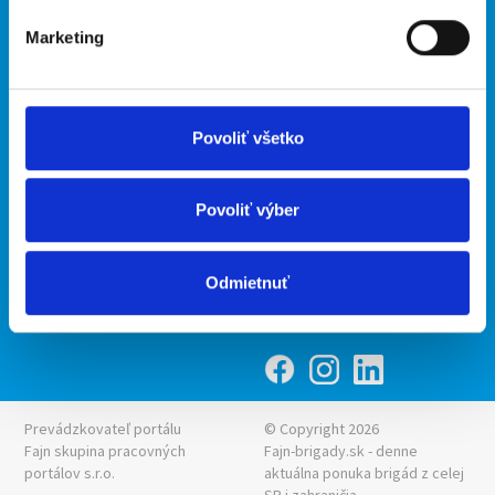
O portáli
Naše ďalšie projekty
Marketing
Kontakt
mobilná aplikácia
O nás
Fajn Brigády
Podmienky
Upraviť predvoľby cookies
Ponuka práce z celej ČR
Povoliť všetko
Zásady ochrany osobných
INwork.cz
údajov
mobilná aplikácia
Povoliť výber
Fajn práce
Ponuka brigády z celej ČR
Odmietnuť
Fajn-brigady.sk
Prevádzkovateľ portálu
© Copyright 2026
Fajn skupina pracovných
Fajn-brigady.sk - denne
portálov s.r.o.
aktuálna
ponuka brigád z celej