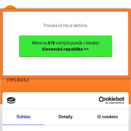
Od prvej brigády
k práci snov
Ponuka už nie je aktívna.
Domov
Brigády
Nitriansky kraj
Ok. Šaľa
Šaľa
Termín 04.06. Pokladník / d...
Mrkni na
578
voľných ponúk z lokality
Slovenská republika >>
<< Späť
Termín 04.06. Pokladník / dokladač
tovaru do regálov v obchodnom
reťazci
Viac o ponuke >>
Súhlas
Detaily
O cookies
Odporučiť kamarátovi