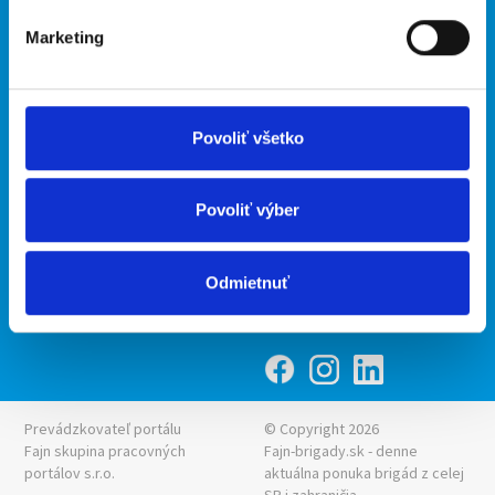
O portáli
Naše ďalšie projekty
Marketing
Kontakt
mobilná aplikácia
O nás
Fajn Brigády
Podmienky
Upraviť predvoľby cookies
Ponuka práce z celej ČR
Povoliť všetko
Zásady ochrany osobných
INwork.cz
údajov
mobilná aplikácia
Povoliť výber
Fajn práce
Ponuka brigády z celej ČR
Odmietnuť
Fajn-brigady.sk
Prevádzkovateľ portálu
© Copyright 2026
Fajn skupina pracovných
Fajn-brigady.sk - denne
portálov s.r.o.
aktuálna
ponuka brigád z celej