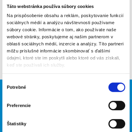
Táto webstránka používa súbory cookies
Poslať na email
Na prispôsobenie obsahu a reklám, poskytovanie funkcií
Upozorniť na inzerát
sociálnych médií a analýzu návštevnosti používame
súbory cookie. Informácie o tom, ako používate naše
Pridať do obľúbených
webové stránky, poskytujeme aj našim partnerom v
oblasti sociálnych médií, inzercie a analýzy. Títo partneri
môžu príslušné informácie skombinovať s ďalšími
údajmi, ktoré ste im poskytli alebo ktoré od vás získali,
Späť
keď ste používali ich služby.
Výber
Potrebné
súhlasu
Brigádnici
Firmy
Nové brigády
Vložiť inzerát
Preferencie
Hľadané brigády
Štatistiky