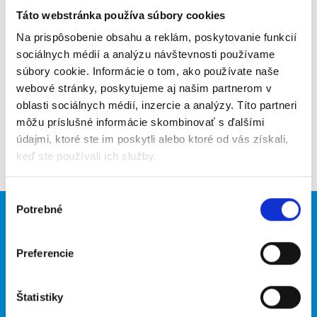
Táto webstránka používa súbory cookies
Poslať na email
Na prispôsobenie obsahu a reklám, poskytovanie funkcií
Upozorniť na inzerát
sociálnych médií a analýzu návštevnosti používame
súbory cookie. Informácie o tom, ako používate naše
Pridať do obľúbených
webové stránky, poskytujeme aj našim partnerom v
oblasti sociálnych médií, inzercie a analýzy. Títo partneri
môžu príslušné informácie skombinovať s ďalšími
údajmi, ktoré ste im poskytli alebo ktoré od vás získali,
Späť
keď ste používali ich služby.
Výber
Potrebné
súhlasu
Brigádnici
Firmy
Nové brigády
Vložiť inzerát
Preferencie
Hľadané brigády
Štatistiky