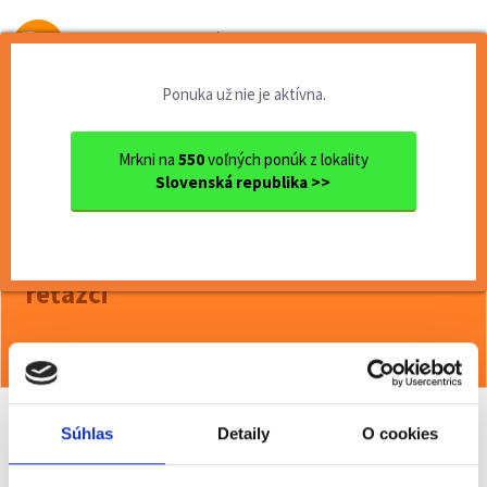
Od prvej brigády
k práci snov
Ponuka už nie je aktívna.
Domov
Brigády
Nitriansky kraj
Ok. Šaľa
Šaľa
Termín 12.06. Pokladník / d...
Mrkni na
550
voľných ponúk z lokality
Slovenská republika >>
<< Späť
Termín 12.06. Pokladník / dokladač
tovaru do regálov v obchodnom
reťazci
Viac o ponuke >>
Súhlas
Detaily
O cookies
Odporučiť kamarátovi