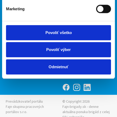
O portáli
Naše ďalšie projekty
Marketing
Kontakt
mobilná aplikácia
O nás
Fajn Brigády
Podmienky
Upraviť predvoľby cookies
Ponuka práce z celej ČR
Povoliť všetko
Zásady ochrany osobných
INwork.cz
údajov
mobilná aplikácia
Povoliť výber
Fajn práce
Ponuka brigády z celej ČR
Odmietnuť
Fajn-brigady.sk
Prevádzkovateľ portálu
© Copyright 2026
Fajn skupina pracovných
Fajn-brigady.sk - denne
portálov s.r.o.
aktuálna
ponuka brigád z celej